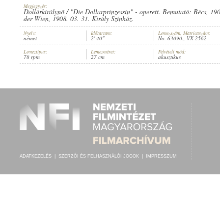
Megjegyzés:
Dollárkirálynő / "Die Dollarprinzessin" - operett. Bemutató: Bécs, 19
der Wien, 1908. 03. 31. Király Színház.
Nyelv:
Időtartam:
Lemezszám, Matricaszám:
német
2' 40"
No. 63090., VX 2562
KÄTHE HANSEN
,
GUSTI MACHA
,
FRANZ GLAWATSCH
,
ISMERETLEN 
ELŐADÓ:
Lemeztípus:
Lemezméret:
Felvételi mód:
78 rpm
27 cm
akusztikus
ADATKEZELÉS
|
SZERZŐI ÉS FELHASZNÁLÓI JOGOK
|
IMPRESSZUM