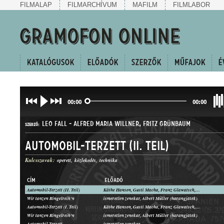
FILMALAP
FILMARCHÍVUM
MAFILM
FILMLABOR
00:00
00:00
LEO FALL
-
ALFRED MARIA WILLNER
,
FRITZ GRÜNBAUM
SZERZŐ:
Automobil-Terzett (II. Teil)
Kulcsszavak:
operett
közlekedés
technika
CÍM
ELŐADÓ
Automobil-Terzett (II. Teil)
Käthe Hansen, Gusti Macha, Franz Glawatsch, ismeretlen zenekar
INDULÓDAL
Wir tanzen Ringelreih'n
ismeretlen zenekar, Albert Müller (harangjáték)
MŰFAJ:
Automobil-Terzett (I. Teil)
Käthe Hansen, Gusti Macha, Franz Glawatsch, ismeretlen zenekar
Wir tanzen Ringelreih'n
ismeretlen zenekar, Albert Müller (harangjáték)
Automobil-Terzett
ismeretlen zenekar