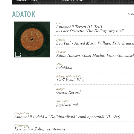
Automobil-induló
Cs. és kir. "Probszt báró" 51. gyalogezred zenekara
Dollárkeringő
Cs. és kir. "Probszt báró" 51. gyalogezred zenekara, Vezényel: Kutschera Antal
27 m
Wir tanzen Ringelreih'n
ismeretlen zenekar, Guido Gialdini (fütty)
Automobil induló
Cs. és kir. 52. gyalogezred zenekara
Cím:
Ispiláng, ispiláng
Cs. és kir. "Probszt báró" 51. gyalogezred zenekara
Automobil-Terzett (II. Teil)
1907 KÖRÜL
aus der Operette "Die Dollarprinzessin"
MEGJELENÉS IDEJE:
Ispiláng, ispiláng
Berkes Béla ifj. cigányzenekara
Dollar-Walzer
ismeretlen katonazenekar
Szerző:
Leo Fall
-
Alfred Maria Willner
,
Fritz Grünb
Előadó:
Käthe Hansen
,
Gusti Macha
,
Franz Glawatsc
Műfaj:
indulódal
ODEON RECORD
KIADÓ:
Felvétel ideje és helye:
1907 körül
, Wien
Kiadó:
Odeon Record
Jogi státusz:
jogvédett mű
Címfordítás:
Automobil induló a "Dollárkirálynő" című operettből (II. rész)
NO. 63090.
LEMEZSZÁM:
Gyűjtemény:
Kiss Gábor Zoltán gyűjtemény