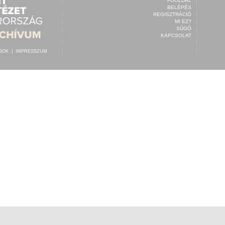
FŐOLDAL
BELÉPÉS
REGISZTRÁCIÓ
MI EZ?
SÚGÓ
KAPCSOLAT
OGOK
|
IMPRESSZUM