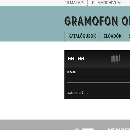
FILMALAP
FILMARCHÍVUM
ELŐADÓ:
Kulcsszavak:
-
CÍM
ELŐADÓ
-
-
SZERZŐ: