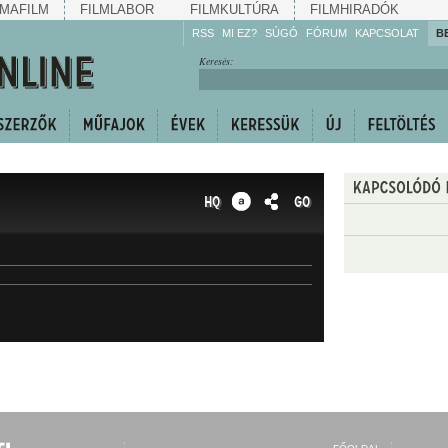
MAFILM
FILMLABOR
FILMKULTÚRA
FILMHIRADÓK
RSS
MI EZ?
SÚGÓ
FÓRUM
KAPCSOLAT
B
Hallgassa!
Keresés:
Gyarapítsa!
Kövesse!
Ossza meg!
HQ
GO
MEGJELENÉS IDEJE