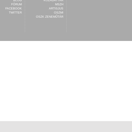
BLOG
KÖZADATTÁR
FÓRUM
MSZH
FACEBOOK
ARTISJUS
TWITTER
OSZMI
OSZK ZENEMŰTÁR