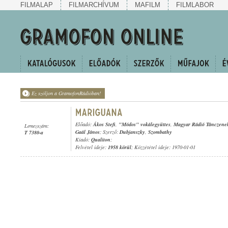
FILMALAP
FILMARCHÍVUM
MAFILM
FILMLABOR
Ez szóljon a GramofonRádióban!
Előadó:
Ákos Stefi
,
"Módos" vokálegyüttes
,
Magyar Rádió Tánczene
Lemezszám:
Gaál János
; Szerző:
Dubjanszky
,
Szombathy
T 7380-a
Kiadó:
Qualiton
;
Felvétel ideje:
1958 körül
; Közzététel ideje: 1970-01-01