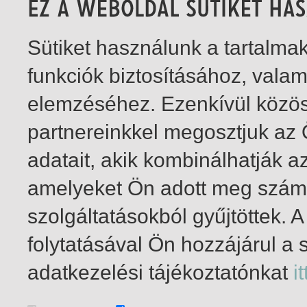
Sütiket használunk a tartalm
funkciók biztosításához, vala
elemzéséhez. Ezenkívül közö
partnereinkkel megosztjuk az
adatait, akik kombinálhatják a
amelyeket Ön adott meg számu
szolgáltatásokból gyűjtöttek.
folytatásával Ön hozzájárul a 
1-1
/ összesen 1 találat
adatkezelési tájékoztatónkat
it