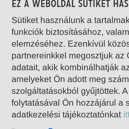
Sütiket használunk a tartalm
funkciók biztosításához, vala
elemzéséhez. Ezenkívül közö
partnereinkkel megosztjuk az
adatait, akik kombinálhatják a
amelyeket Ön adott meg számu
szolgáltatásokból gyűjtöttek.
folytatásával Ön hozzájárul a 
1-2
/ összesen 2 találat
adatkezelési tájékoztatónkat
it