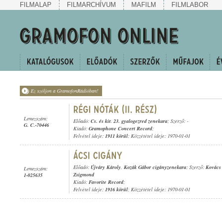
FILMALAP
FILMARCHÍVUM
MAFILM
FILMLABOR
Ez szóljon a GramofonRádióban!
Lemezszám:
Előadó:
Cs. és kir. 23. gyalogezred zenekara
; Szerző: -
G. C.-70446
Kiadó:
Gramophone Concert Record
;
Felvétel ideje:
1911 körül
; Közzététel ideje: 1970-01-01
Előadó:
Újváry Károly
,
Kozák Gábor cigányzenekara
; Szerző:
Kovács
Lemezszám:
Zsigmond
1-025635
Kiadó:
Favorite Record
;
Felvétel ideje:
1916 körül
; Közzététel ideje: 1970-01-01