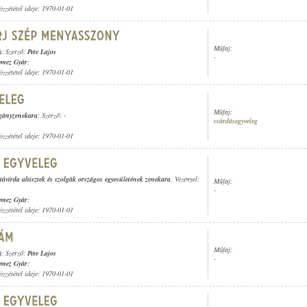
özzététel ideje: 1970-01-01
Műfaj:
)
; Szerző:
Pete Lajos
-
emez Gyár
;
özzététel ideje: 1970-01-01
Műfaj:
igányzenekara
; Szerző: -
csárdásegyveleg
özzététel ideje: 1970-01-01
távírda altisztek és szolgák országos egyesületének zenekara
, Vezényel:
Műfaj:
-
emez Gyár
;
özzététel ideje: 1970-01-01
Műfaj:
)
; Szerző:
Pete Lajos
-
emez Gyár
;
özzététel ideje: 1970-01-01