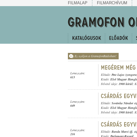
FILMALAP
FILMARCHÍVUM
Ez szóljon a GramofonRádióban!
Lemezszám:
Előadó:
Pete Lajos (zongora
613
Kiadó:
Első Magyar Hangl
Felvétel ideje:
1908 körül
; K
Lemezszám:
Előadó:
Sovánka Nándor ci
649
Kiadó:
Első Magyar Hangl
Felvétel ideje:
1908 körül
; K
Lemezszám:
Előadó:
Banda Marci ifj. c
216
Kiadó:
Parlament-Record
;