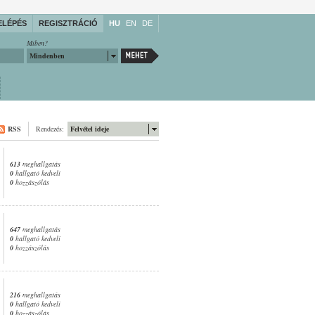
ELÉPÉS
REGISZTRÁCIÓ
HU
EN
DE
Miben?
Mindenben
RSS
Rendezés:
Felvétel ideje
613
meghallgatás
0
hallgató kedveli
0
hozzászólás
647
meghallgatás
0
hallgató kedveli
0
hozzászólás
216
meghallgatás
0
hallgató kedveli
0
hozzászólás