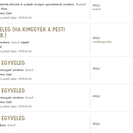
távírda altisztek és szolgák országos egyesületének zenekara
, Vezényel:
Műfaj:
 Pista
induló
emez Gyár
;
özzététel ideje: 1970-01-01
Műfaj:
csárdásegyveleg
zenekara
; Szerző:
népdal
rd
;
özzététel ideje: 1970-01-01
Műfaj:
emezgyár zenekara
; Szerző: -
-
emez Gyár
;
özzététel ideje: 1970-01-01
Műfaj:
emezgyár zenekara
; Szerző: -
-
emez Gyár
;
özzététel ideje: 1970-01-01
Műfaj:
ekara
; Szerző: -
-