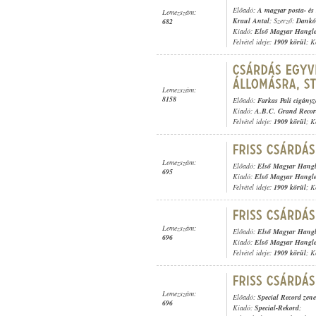
Előadó:
A magyar posta- és 
Lemezszám:
Kraul Antal
; Szerző:
Dankó
682
Kiadó:
Első Magyar Hangl
Felvétel ideje:
1909 körül
; K
Lemezszám:
8158
Előadó:
Farkas Pali cigány
Kiadó:
A.B.C. Grand Reco
Felvétel ideje:
1909 körül
; K
Lemezszám:
Előadó:
Első Magyar Hangl
695
Kiadó:
Első Magyar Hangl
Felvétel ideje:
1909 körül
; K
Lemezszám:
Előadó:
Első Magyar Hangl
696
Kiadó:
Első Magyar Hangl
Felvétel ideje:
1909 körül
; K
Lemezszám:
Előadó:
Special Record zen
696
Kiadó:
Special-Rekord
;