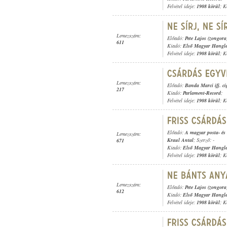
Felvétel ideje:
1908 körül
; K
Lemezszám:
Előadó:
Pete Lajos (zongora
611
Kiadó:
Első Magyar Hangl
Felvétel ideje:
1908 körül
; K
Lemezszám:
Előadó:
Banda Marci ifj. c
217
Kiadó:
Parlament-Record
;
Felvétel ideje:
1908 körül
; K
Előadó:
A magyar posta- és 
Lemezszám:
Kraul Antal
; Szerző: -
671
Kiadó:
Első Magyar Hangl
Felvétel ideje:
1908 körül
; K
Lemezszám:
Előadó:
Pete Lajos (zongora
612
Kiadó:
Első Magyar Hangl
Felvétel ideje:
1908 körül
; K