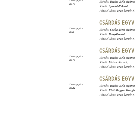
Lemezszám:
Előadó:
Berkes Béla cigány
8717
Kiadó:
Special-Rekord
;
Felvétel ideje:
1910 körül
; K
Lemezszám:
Előadó:
Csóka Józsi cigány
820
Kiadó:
Baby-Record
;
Felvétel ideje:
1910 körül
; K
Lemezszám:
Előadó:
Berkes Béla cigány
8717
Kiadó:
Meteor Record
;
Felvétel ideje:
1910 körül
; K
Lemezszám:
Előadó:
Berkes Béla cigány
8744
Kiadó:
Első Magyar Hangl
Felvétel ideje:
1910 körül
; K