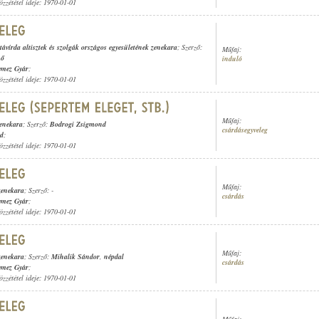
özzététel ideje: 1970-01-01
távírda altisztek és szolgák országos egyesületének zenekara
; Szerző:
Műfaj:
nő
induló
emez Gyár
;
özzététel ideje: 1970-01-01
Műfaj:
zenekara
; Szerző:
Bodrogi Zsigmond
csárdásegyveleg
rd
;
özzététel ideje: 1970-01-01
Műfaj:
zenekara
; Szerző: -
csárdás
emez Gyár
;
özzététel ideje: 1970-01-01
Műfaj:
zenekara
; Szerző:
Mihalik Sándor
,
népdal
csárdás
emez Gyár
;
özzététel ideje: 1970-01-01