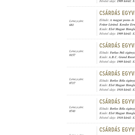
Felvétel ideje:
1909 körül
; K
Előadó:
A magyar posta- és 
Lemezszám:
Fráter Lóránd
,
Kondor Er
681
Kiadó:
Első Magyar Hangl
Felvétel ideje:
1909 körül
; K
Lemezszám:
Előadó:
Farkas Pali cigány
8157
Kiadó:
A.B.C. Grand Reco
Felvétel ideje:
1909 körül
; K
Lemezszám:
Előadó:
Berkes Béla cigány
8717
Kiadó:
Első Magyar Hangl
Felvétel ideje:
1910 körül
; K
Lemezszám:
Előadó:
Berkes Béla cigány
8743
Kiadó:
Első Magyar Hangl
Felvétel ideje:
1910 körül
; K