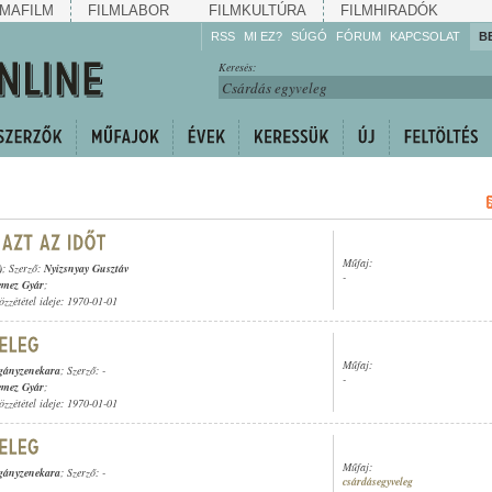
MAFILM
FILMLABOR
FILMKULTÚRA
FILMHIRADÓK
RSS
MI EZ?
SÚGÓ
FÓRUM
KAPCSOLAT
B
Hallgassa!
Keresés:
Gyarapítsa!
Kövesse!
Ossza meg!
Műfaj:
)
; Szerző:
Nyizsnyay Gusztáv
-
emez Gyár
;
özzététel ideje: 1970-01-01
Műfaj:
gányzenekara
; Szerző: -
-
emez Gyár
;
özzététel ideje: 1970-01-01
Műfaj:
igányzenekara
; Szerző: -
csárdásegyveleg