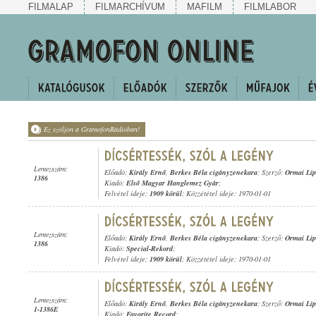
FILMALAP
FILMARCHÍVUM
MAFILM
FILMLABOR
Ez szóljon a GramofonRádióban!
Lemezszám:
Előadó:
Király Ernő
,
Berkes Béla cigányzenekara
; Szerző:
Ormai Lip
1386
Kiadó:
Első Magyar Hanglemez Gyár
;
Felvétel ideje:
1909 körül
; Közzététel ideje: 1970-01-01
Lemezszám:
Előadó:
Király Ernő
,
Berkes Béla cigányzenekara
; Szerző:
Ormai Lip
1386
Kiadó:
Special-Rekord
;
Felvétel ideje:
1909 körül
; Közzététel ideje: 1970-01-01
Lemezszám:
Előadó:
Király Ernő
,
Berkes Béla cigányzenekara
; Szerző:
Ormai Lip
1-1386E
Kiadó:
Favorite Record
;