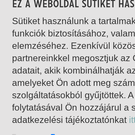
Sütiket használunk a tartalm
funkciók biztosításához, vala
elemzéséhez. Ezenkívül közö
partnereinkkel megosztjuk az
adatait, akik kombinálhatják a
amelyeket Ön adott meg számu
szolgáltatásokból gyűjtöttek.
folytatásával Ön hozzájárul a 
1-6
/ összesen 6 találat
adatkezelési tájékoztatónkat
it