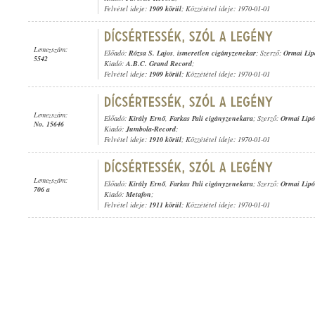
Felvétel ideje:
1909 körül
; Közzététel ideje: 1970-01-01
Lemezszám:
Előadó:
Rózsa S. Lajos
,
ismeretlen cigányzenekar
; Szerző:
Ormai Lip
5542
Kiadó:
A.B.C. Grand Record
;
Felvétel ideje:
1909 körül
; Közzététel ideje: 1970-01-01
Lemezszám:
Előadó:
Király Ernő
,
Farkas Pali cigányzenekara
; Szerző:
Ormai Lipó
No. 15646
Kiadó:
Jumbola-Record
;
Felvétel ideje:
1910 körül
; Közzététel ideje: 1970-01-01
Lemezszám:
Előadó:
Király Ernő
,
Farkas Pali cigányzenekara
; Szerző:
Ormai Lipó
706 a
Kiadó:
Metafon
;
Felvétel ideje:
1911 körül
; Közzététel ideje: 1970-01-01