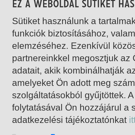
Sütiket használunk a tartalm
funkciók biztosításához, vala
elemzéséhez. Ezenkívül közö
partnereinkkel megosztjuk az
adatait, akik kombinálhatják a
amelyeket Ön adott meg számu
szolgáltatásokból gyűjtöttek.
folytatásával Ön hozzájárul a 
1-4
/ összesen 4 találat
adatkezelési tájékoztatónkat
it