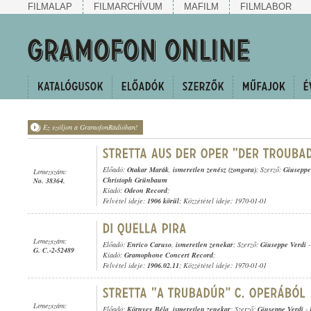
FILMALAP
FILMARCHÍVUM
MAFILM
FILMLABOR
Ez szóljon a GramofonRádióban!
Előadó:
Otakar Marák
,
ismeretlen zenész (zongora)
; Szerző:
Giuseppe
Lemezszám:
Christoph Grünbaum
No. 38364.
Kiadó:
Odeon Record
;
Felvétel ideje:
1906 körül
; Közzététel ideje: 1970-01-01
Lemezszám:
Előadó:
Enrico Caruso
,
ismeretlen zenekar
; Szerző:
Giuseppe Verdi
G. C.-2-52489
Kiadó:
Gramophone Concert Record
;
Felvétel ideje:
1906.02.11
; Közzététel ideje: 1970-01-01
Lemezszám:
Előadó:
Környey Béla
,
ismeretlen zenekar
; Szerző:
Giuseppe Verdi
-