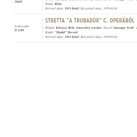
58695
Kiadó:
Beka
;
Felvétel ideje:
1913 körül
; Közzététel ideje: 1970-01-01
Lemezszám:
Előadó:
Környey Béla
,
ismeretlen zenekar
; Szerző:
Giuseppe Verdi
-
D 1280
Kiadó:
"Diadal" Record
;
Felvétel ideje:
1913 körül
; Közzététel ideje: 1970-01-01