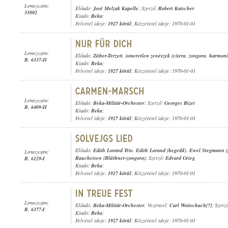
Lemezszám:
Előadó:
José Melzak Kapelle
; Szerző:
Robert Katscher
33802
Kiadó:
Beka
;
Felvétel ideje:
1927 körül
; Közzététel ideje: 1970-01-01
Lemezszám:
Előadó:
Zither-Terzett
,
ismeretlen zenészek (citera
,
zongora
,
harmoni
B. 6337-II
Kiadó:
Beka
;
Felvétel ideje:
1927 körül
; Közzététel ideje: 1970-01-01
Lemezszám:
Előadó:
Beka-Militär-Orchester
; Szerző:
Georges Bizet
B. 6409-II
Kiadó:
Beka
;
Felvétel ideje:
1927 körül
; Közzététel ideje: 1970-01-01
Előadó:
Edith Lorand Trio
,
Edith Lorand (hegedű)
,
Ewel Stegmann (
Lemezszám:
Raucheisen (Blüthner-zongora)
; Szerző:
Edvard Grieg
B. 6129-I
Kiadó:
Beka
;
Felvétel ideje:
1927 körül
; Közzététel ideje: 1970-01-01
Lemezszám:
Előadó:
Beka-Militär-Orchester
, Vezényel:
Carl Woitschach[?]
; Szerz
B. 6377-I
Kiadó:
Beka
;
Felvétel ideje:
1927 körül
; Közzététel ideje: 1970-01-01