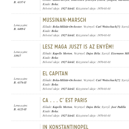
B. 6337-I
Kiadó:
Beka
;
Felvétel ideje:
1927 körül
; Közzététel ideje: 1970-01-01
Lemezszám:
Előadó:
Beka-Militär-Orchester
, Vezényel:
Carl Woitschach[?]
; Szerz
B. 6409-I
Kiadó:
Beka
;
Felvétel ideje:
1927 körül
; Közzététel ideje: 1970-01-01
Lemezszám:
Előadó:
Kapelle Merton
, Vezényel:
Dajos Béla
; Szerző:
Eisemann Mi
33917
Kiadó:
Beka
;
Felvétel ideje:
1927 körül
; Közzététel ideje: 1970-01-01
Lemezszám:
Előadó:
Beka-Militär-Orchester
, Vezényel:
Carl Woitschach[?]
; Szerz
B. 6376-II
Kiadó:
Beka
;
Felvétel ideje:
1927 körül
; Közzététel ideje: 1970-01-01
Lemezszám:
Előadó:
Kapelle Merton
, Vezényel:
Dajos Béla
; Szerző:
José Padilla
B. 6125-II
Kiadó:
Beka
;
Felvétel ideje:
1927 körül
; Közzététel ideje: 1970-01-01