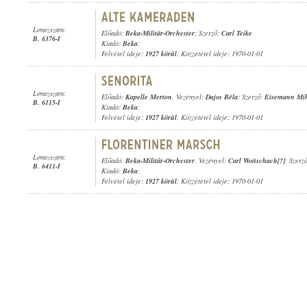
Lemezszám:
Előadó:
Beka-Militär-Orchester
; Szerző:
Carl Teike
B. 6376-I
Kiadó:
Beka
;
Felvétel ideje:
1927 körül
; Közzététel ideje: 1970-01-01
Lemezszám:
Előadó:
Kapelle Merton
, Vezényel:
Dajos Béla
; Szerző:
Eisemann Mi
B. 6115-I
Kiadó:
Beka
;
Felvétel ideje:
1927 körül
; Közzététel ideje: 1970-01-01
Lemezszám:
Előadó:
Beka-Militär-Orchester
, Vezényel:
Carl Woitschach[?]
; Szerz
B. 6411-I
Kiadó:
Beka
;
Felvétel ideje:
1927 körül
; Közzététel ideje: 1970-01-01