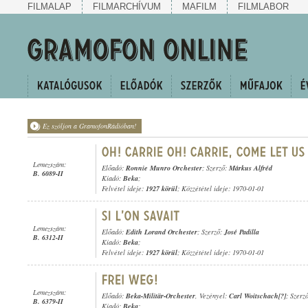
FILMALAP
FILMARCHÍVUM
MAFILM
FILMLABOR
Ez szóljon a GramofonRádióban!
Lemezszám:
Előadó:
Ronnie Munro Orchester
; Szerző:
Márkus Alfréd
B. 6089-II
Kiadó:
Beka
;
Felvétel ideje:
1927 körül
; Közzététel ideje: 1970-01-01
Lemezszám:
Előadó:
Edith Lorand Orchester
; Szerző:
José Padilla
B. 6312-II
Kiadó:
Beka
;
Felvétel ideje:
1927 körül
; Közzététel ideje: 1970-01-01
Lemezszám:
Előadó:
Beka-Militär-Orchester
, Vezényel:
Carl Woitschach[?]
; Szerz
B. 6379-II
Kiadó:
Beka
;