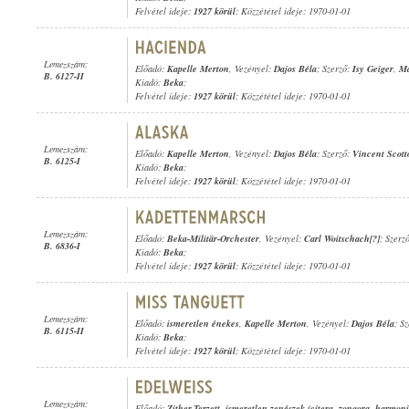
Felvétel ideje:
1927 körül
; Közzététel ideje: 1970-01-01
Lemezszám:
Előadó:
Kapelle Merton
, Vezényel:
Dajos Béla
; Szerző:
Isy Geiger
,
Ma
B. 6127-II
Kiadó:
Beka
;
Felvétel ideje:
1927 körül
; Közzététel ideje: 1970-01-01
Lemezszám:
Előadó:
Kapelle Merton
, Vezényel:
Dajos Béla
; Szerző:
Vincent Scott
B. 6125-I
Kiadó:
Beka
;
Felvétel ideje:
1927 körül
; Közzététel ideje: 1970-01-01
Lemezszám:
Előadó:
Beka-Militär-Orchester
, Vezényel:
Carl Woitschach[?]
; Szerz
B. 6836-I
Kiadó:
Beka
;
Felvétel ideje:
1927 körül
; Közzététel ideje: 1970-01-01
Lemezszám:
Előadó:
ismeretlen énekes
,
Kapelle Merton
, Vezényel:
Dajos Béla
; S
B. 6115-II
Kiadó:
Beka
;
Felvétel ideje:
1927 körül
; Közzététel ideje: 1970-01-01
Lemezszám:
Előadó:
Zither-Terzett
,
ismeretlen zenészek (citera
,
zongora
,
harmoni