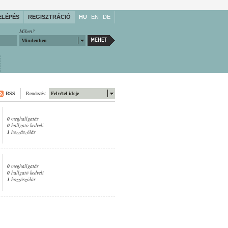
ELÉPÉS
REGISZTRÁCIÓ
HU
EN
DE
Miben?
Mindenben
RSS
Rendezés:
Felvétel ideje
0
meghallgatás
0
hallgató kedveli
1
hozzászólás
0
meghallgatás
0
hallgató kedveli
1
hozzászólás