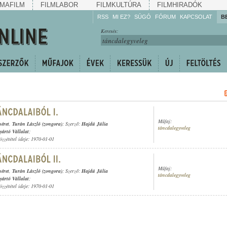
MAFILM
FILMLABOR
FILMKULTÚRA
FILMHIRADÓK
RSS
MI EZ?
SÚGÓ
FÓRUM
KAPCSOLAT
B
Hallgassa!
Keresés:
Gyarapítsa!
Kövesse!
Ossza meg!
Műfaj:
séret
,
Turán László (zongora)
; Szerző:
Hajdú Júlia
táncdalegyveleg
ártó Vállalat
;
özzététel ideje: 1970-01-01
Műfaj:
séret
,
Turán László (zongora)
; Szerző:
Hajdú Júlia
táncdalegyveleg
ártó Vállalat
;
özzététel ideje: 1970-01-01