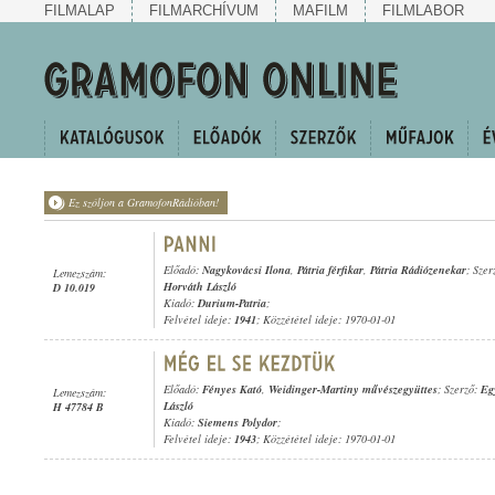
FILMALAP
FILMARCHÍVUM
MAFILM
FILMLABOR
Ez szóljon a GramofonRádióban!
Előadó:
Nagykovácsi Ilona
,
Pátria férfikar
,
Pátria Rádiózenekar
; Szer
Lemezszám:
Horváth László
D 10.019
Kiadó:
Durium-Patria
;
Felvétel ideje:
1941
; Közzététel ideje: 1970-01-01
Előadó:
Fényes Kató
,
Weidinger-Martiny művészegyüttes
; Szerző:
Eg
Lemezszám:
László
H 47784 B
Kiadó:
Siemens Polydor
;
Felvétel ideje:
1943
; Közzététel ideje: 1970-01-01