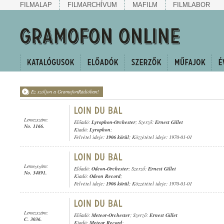
FILMALAP
FILMARCHÍVUM
MAFILM
FILMLABOR
Ez szóljon a GramofonRádióban!
Lemezszám:
Előadó:
Lyrophon-Orchester
; Szerző:
Ernest Gillet
No. 1166.
Kiadó:
Lyrophon
;
Felvétel ideje:
1906 körül
; Közzététel ideje: 1970-01-01
Lemezszám:
Előadó:
Odeon-Orchester
; Szerző:
Ernest Gillet
No. 34891.
Kiadó:
Odeon Record
;
Felvétel ideje:
1906 körül
; Közzététel ideje: 1970-01-01
Lemezszám:
Előadó:
Meteor-Orchester
; Szerző:
Ernest Gillet
C. 3036.
Kiadó:
Meteor Record
;