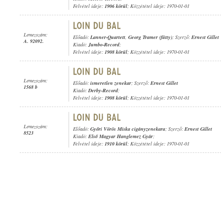
Felvétel ideje:
1906 körül
; Közzététel ideje: 1970-01-01
Lemezszám:
Előadó:
Lanner-Quartett
,
Georg Tramer (fütty)
; Szerző:
Ernest Gillet
A. 92092.
Kiadó:
Jumbo-Record
;
Felvétel ideje:
1908 körül
; Közzététel ideje: 1970-01-01
Lemezszám:
Előadó:
ismeretlen zenekar
; Szerző:
Ernest Gillet
1568 b
Kiadó:
Derby-Record
;
Felvétel ideje:
1908 körül
; Közzététel ideje: 1970-01-01
Lemezszám:
Előadó:
Győri Vörös Miska cigányzenekara
; Szerző:
Ernest Gillet
8523
Kiadó:
Első Magyar Hanglemez Gyár
;
Felvétel ideje:
1910 körül
; Közzététel ideje: 1970-01-01