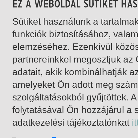
Sütiket használunk a tartalm
funkciók biztosításához, vala
elemzéséhez. Ezenkívül közö
partnereinkkel megosztjuk az
adatait, akik kombinálhatják a
amelyeket Ön adott meg számu
szolgáltatásokból gyűjtöttek.
folytatásával Ön hozzájárul a 
1-6
/ összesen 6 találat
adatkezelési tájékoztatónkat
it