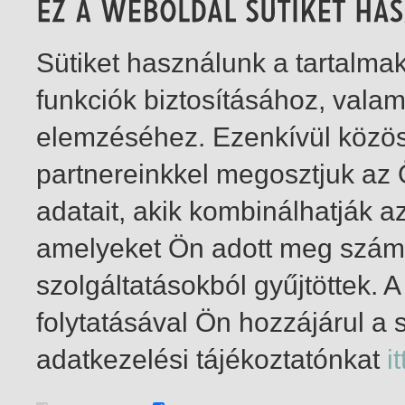
Sütiket használunk a tartalm
funkciók biztosításához, vala
elemzéséhez. Ezenkívül közö
partnereinkkel megosztjuk az
adatait, akik kombinálhatják a
amelyeket Ön adott meg számu
szolgáltatásokból gyűjtöttek.
folytatásával Ön hozzájárul a 
1-1
/ összesen 1 találat
adatkezelési tájékoztatónkat
it