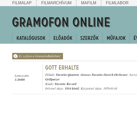
FILMALAP
FILMARCHÍVUM
MAFILM
FILMLABOR
Ez szóljon a GramofonRádióban!
Előadó:
Favorite-Quartett
,
Grosses Favorite-Streich-Orchester
; Szerz
Lemezszám:
Grillparzer
1-20408
Kiadó:
Favorite Record
;
Felvétel ideje:
1914 körül
; Közzététel ideje: 1970-01-01