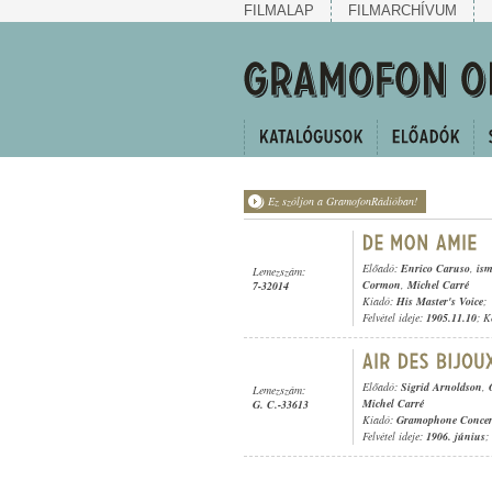
FILMALAP
FILMARCHÍVUM
Ez szóljon a GramofonRádióban!
Előadó:
Enrico Caruso
,
ism
Lemezszám:
Cormon
,
Michel Carré
7-32014
Kiadó:
His Master's Voice
;
Felvétel ideje:
1905.11.10
; K
Előadó:
Sigrid Arnoldson
,
Lemezszám:
Michel Carré
G. C.-33613
Kiadó:
Gramophone Concer
Felvétel ideje:
1906. június
;