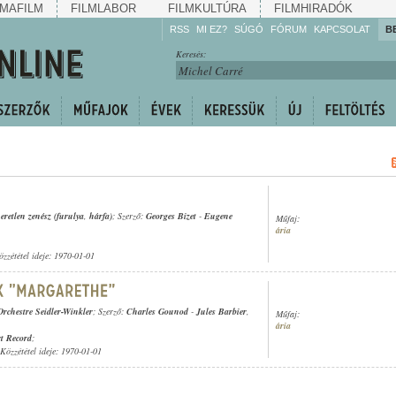
MAFILM
FILMLABOR
FILMKULTÚRA
FILMHIRADÓK
RSS
MI EZ?
SÚGÓ
FÓRUM
KAPCSOLAT
B
Hallgassa!
Keresés:
Gyarapítsa!
Kövesse!
Ossza meg!
eretlen zenész (furulya
,
hárfa)
; Szerző:
Georges Bizet
-
Eugene
Műfaj:
ária
özzététel ideje: 1970-01-01
Orchestre Seidler-Winkler
; Szerző:
Charles Gounod
-
Jules Barbier
,
Műfaj:
ária
t Record
;
 Közzététel ideje: 1970-01-01