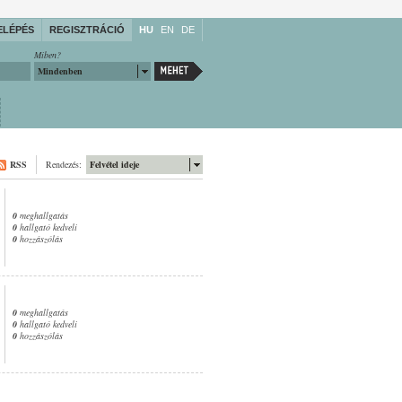
ELÉPÉS
REGISZTRÁCIÓ
HU
EN
DE
Miben?
Mindenben
RSS
Rendezés:
Felvétel ideje
0
meghallgatás
0
hallgató kedveli
0
hozzászólás
0
meghallgatás
0
hallgató kedveli
0
hozzászólás