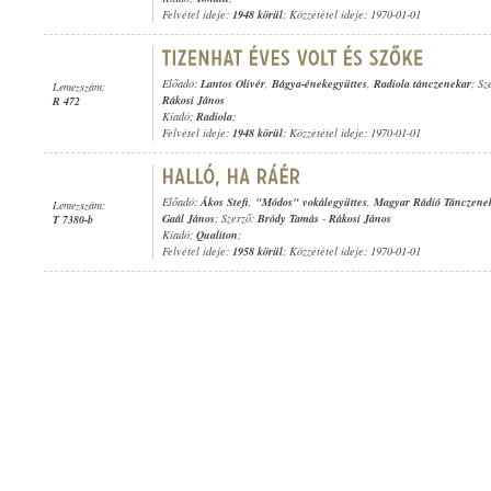
Felvétel ideje:
1948 körül
; Közzététel ideje: 1970-01-01
Előadó:
Lantos Olivér
,
Bágya-énekegyüttes
,
Radiola tánczenekar
; Sz
Lemezszám:
Rákosi János
R 472
Kiadó:
Radiola
;
Felvétel ideje:
1948 körül
; Közzététel ideje: 1970-01-01
Előadó:
Ákos Stefi
,
"Módos" vokálegyüttes
,
Magyar Rádió Tánczene
Lemezszám:
Gaál János
; Szerző:
Bródy Tamás
-
Rákosi János
T 7380-b
Kiadó:
Qualiton
;
Felvétel ideje:
1958 körül
; Közzététel ideje: 1970-01-01