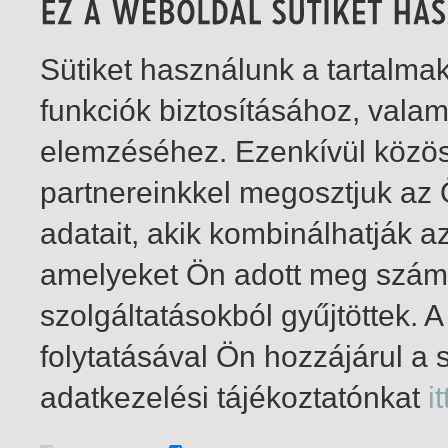
Sütiket használunk a tartalm
funkciók biztosításához, vala
elemzéséhez. Ezenkívül közö
partnereinkkel megosztjuk az
adatait, akik kombinálhatják a
amelyeket Ön adott meg számu
szolgáltatásokból gyűjtöttek.
folytatásával Ön hozzájárul a 
1-14
/ összesen 14 találat
adatkezelési tájékoztatónkat
it