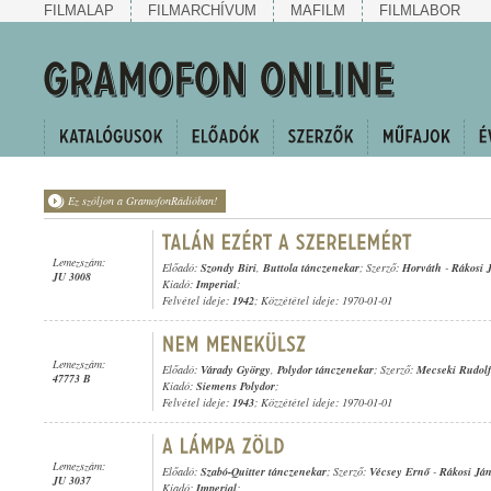
FILMALAP
FILMARCHÍVUM
MAFILM
FILMLABOR
Ez szóljon a GramofonRádióban!
Lemezszám:
Előadó:
Szondy Biri
,
Buttola tánczenekar
; Szerző:
Horváth
-
Rákosi 
JU 3008
Kiadó:
Imperial
;
Felvétel ideje:
1942
; Közzététel ideje: 1970-01-01
Lemezszám:
Előadó:
Várady György
,
Polydor tánczenekar
; Szerző:
Mecseki Rudolf
47773 B
Kiadó:
Siemens Polydor
;
Felvétel ideje:
1943
; Közzététel ideje: 1970-01-01
Lemezszám:
Előadó:
Szabó-Quitter tánczenekar
; Szerző:
Vécsey Ernő
-
Rákosi Já
JU 3037
Kiadó:
Imperial
;