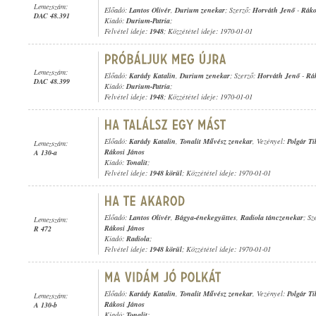
Lemezszám:
Előadó:
Lantos Olivér
,
Durium zenekar
; Szerző:
Horváth Jenő
-
Ráko
DAC 48.391
Kiadó:
Durium-Patria
;
Felvétel ideje:
1948
; Közzététel ideje: 1970-01-01
Lemezszám:
Előadó:
Karády Katalin
,
Durium zenekar
; Szerző:
Horváth Jenő
-
Rá
DAC 48.399
Kiadó:
Durium-Patria
;
Felvétel ideje:
1948
; Közzététel ideje: 1970-01-01
Előadó:
Karády Katalin
,
Tonalit Művész zenekar
, Vezényel:
Polgár Ti
Lemezszám:
Rákosi János
A 130-a
Kiadó:
Tonalit
;
Felvétel ideje:
1948 körül
; Közzététel ideje: 1970-01-01
Előadó:
Lantos Olivér
,
Bágya-énekegyüttes
,
Radiola tánczenekar
; Sz
Lemezszám:
Rákosi János
R 472
Kiadó:
Radiola
;
Felvétel ideje:
1948 körül
; Közzététel ideje: 1970-01-01
Előadó:
Karády Katalin
,
Tonalit Művész zenekar
, Vezényel:
Polgár Ti
Lemezszám:
Rákosi János
A 130-b
Kiadó:
Tonalit
;