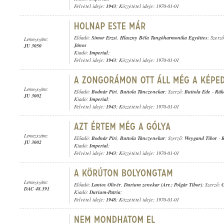
Felvétel ideje:
1943
; Közzététel ideje: 1970-01-01
Előadó:
Simor Erzsi
,
Hlaszny Béla Tangóharmonika Együttes
; Szerz
Lemezszám:
János
JU 3050
Kiadó:
Imperial
;
Felvétel ideje:
1943
; Közzététel ideje: 1970-01-01
Lemezszám:
Előadó:
Bodnár Piri
,
Buttola Tánczenekar
; Szerző:
Buttola Ede
-
Rák
JU 3002
Kiadó:
Imperial
;
Felvétel ideje:
1943
; Közzététel ideje: 1970-01-01
Lemezszám:
Előadó:
Bodnár Piri
,
Buttola Tánczenekar
; Szerző:
Weygand Tibor
-
R
JU 3002
Kiadó:
Imperial
;
Felvétel ideje:
1943
; Közzététel ideje: 1970-01-01
Lemezszám:
Előadó:
Lantos Olivér
,
Durium zenekar (Arr.: Polgár Tibor)
; Szerző:
G
DAC 48.391
Kiadó:
Durium-Patria
;
Felvétel ideje:
1948
; Közzététel ideje: 1970-01-01