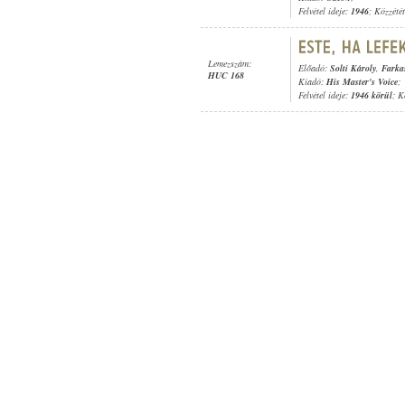
Felvétel ideje:
1946
; Közzété
Lemezszám:
Előadó:
Solti Károly
,
Farka
HUC 168
Kiadó:
His Master's Voice
;
Felvétel ideje:
1946 körül
; K