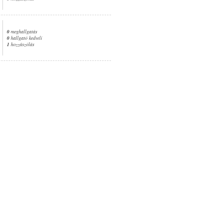
0
meghallgatás
0
hallgató kedveli
1
hozzászólás