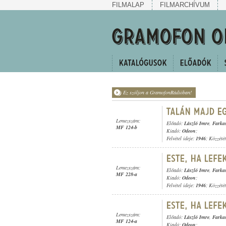
FILMALAP
FILMARCHÍVUM
Ez szóljon a GramofonRádióban!
Lemezszám:
Előadó:
László Imre
,
Farka
MF 124-b
Kiadó:
Odeon
;
Felvétel ideje:
1946
; Közzété
Lemezszám:
Előadó:
László Imre
,
Farka
MF 228-a
Kiadó:
Odeon
;
Felvétel ideje:
1946
; Közzété
Lemezszám:
Előadó:
László Imre
,
Farka
MF 124-a
Kiadó:
Odeon
;