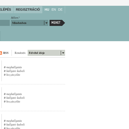
ELÉPÉS
REGISZTRÁCIÓ
HU
EN
DE
Miben?
Mindenben
RSS
Rendezés:
Felvétel ideje
0
meghallgatás
0
hallgató kedveli
0
hozzászólás
0
meghallgatás
0
hallgató kedveli
0
hozzászólás
0
meghallgatás
0
hallgató kedveli
0
hozzászólás