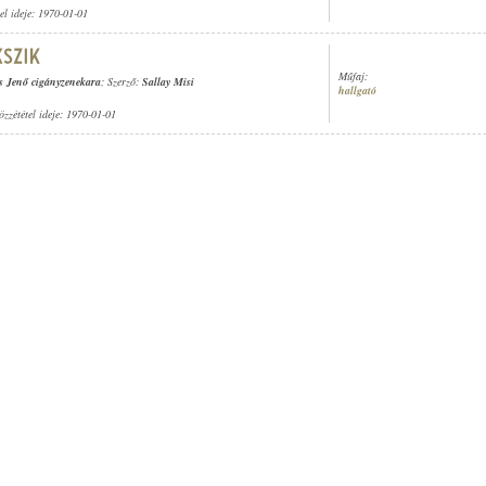
tel ideje: 1970-01-01
Műfaj:
s Jenő cigányzenekara
; Szerző:
Sallay Misi
hallgató
özzététel ideje: 1970-01-01