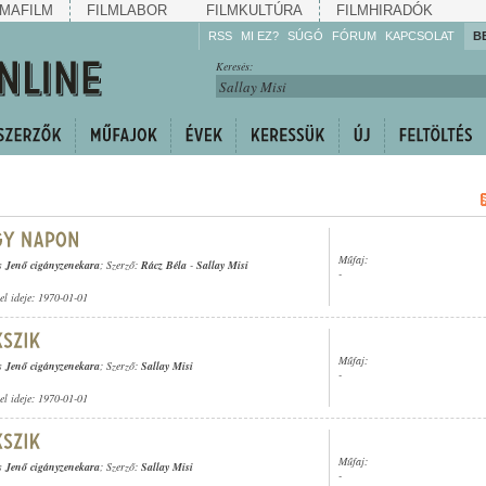
MAFILM
FILMLABOR
FILMKULTÚRA
FILMHIRADÓK
RSS
MI EZ?
SÚGÓ
FÓRUM
KAPCSOLAT
B
Hallgassa!
Keresés:
Gyarapítsa!
Kövesse!
Ossza meg!
Műfaj:
s Jenő cigányzenekara
; Szerző:
Rácz Béla
-
Sallay Misi
-
tel ideje: 1970-01-01
Műfaj:
s Jenő cigányzenekara
; Szerző:
Sallay Misi
-
tel ideje: 1970-01-01
Műfaj:
s Jenő cigányzenekara
; Szerző:
Sallay Misi
-