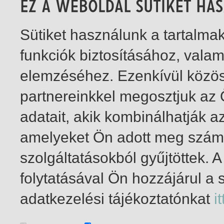
Sütiket használunk a tartalm
funkciók biztosításához, vala
elemzéséhez. Ezenkívül közö
partnereinkkel megosztjuk az
adatait, akik kombinálhatják a
amelyeket Ön adott meg számu
szolgáltatásokból gyűjtöttek.
folytatásával Ön hozzájárul a 
1-5
/ összesen 5 találat
adatkezelési tájékoztatónkat
it