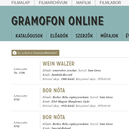
FILMALAP
FILMARCHÍVUM
MAFILM
FILMLABOR
Ez szóljon a GramofonRádióban!
Lemezszám:
Előadó:
ismeretlen zenekar
; Szerző:
Sam Gross
No. 1146.
Kiadó:
Jumbola-Record
;
Felvétel ideje:
1908 körül
; Közzététel ideje: 1970-01-01
Lemezszám:
Előadó:
Berkes Béla cigányzenekara
; Szerző:
Sam Gross
8742
Kiadó:
Első Magyar Hanglemez Gyár
;
Felvétel ideje:
1910 körül
; Közzététel ideje: 1970-01-01
Lemezszám:
Előadó:
Berkes Béla cigányzenekara
; Szerző:
Sam Gross
8742
Kiadó:
Special-Rekord
;