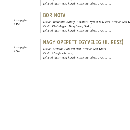
Felvétel ideje:
1910 körül
; Közzététel ideje: 1970-01-01
Lemezszám:
Előadó:
Baumann Károly
,
Fővárosi Orfeum zenekara
; Szerző:
Sam G
2558
Kiadó:
Első Magyar Hanglemez Gyár
;
Felvétel ideje:
1910 körül
; Közzététel ideje: 1970-01-01
Lemezszám:
Előadó:
Metafon Elite zenekar
; Szerző:
Sam Gross
6146
Kiadó:
Metafon-Record
;
Felvétel ideje:
1912 körül
; Közzététel ideje: 1970-01-01