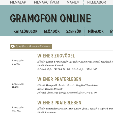
FILMALAP
FILMARCHÍVUM
MAFILM
FILMLABOR
Ez szóljon a GramofonRádióban!
Lemezszám:
Előadó:
Kaiser Franz-Garde-Grenadier-Regiment
; Szerző:
Siegfried 
1-12007
Kiadó:
Favorite Record
;
Felvétel ideje:
1905 körül
; Közzététel ideje: 1970-01-01
Lemezszám:
Előadó:
Dacapo-Orchester
; Szerző:
Siegfried Translateur
D-600.
Kiadó:
Dacapo-Record
;
Felvétel ideje:
1906 körül
; Közzététel ideje: 1970-01-01
Lemezszám:
Előadó:
ismeretlen zenekar
,
Max Laube (fütty)
; Szerző:
Siegfried Tra
No. 561.
Kiadó:
Lyrophon
;