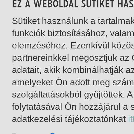
Sütiket használunk a tartalm
funkciók biztosításához, vala
elemzéséhez. Ezenkívül közö
partnereinkkel megosztjuk az
adatait, akik kombinálhatják a
amelyeket Ön adott meg számu
szolgáltatásokból gyűjtöttek.
folytatásával Ön hozzájárul a 
1-4
/ összesen 4 találat
adatkezelési tájékoztatónkat
it