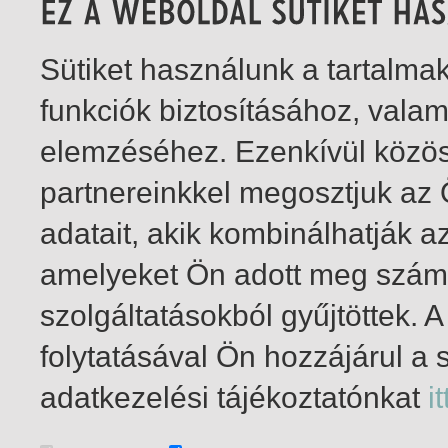
Sütiket használunk a tartalm
funkciók biztosításához, vala
elemzéséhez. Ezenkívül közö
partnereinkkel megosztjuk az
adatait, akik kombinálhatják a
amelyeket Ön adott meg számu
szolgáltatásokból gyűjtöttek.
folytatásával Ön hozzájárul a 
1-10
/ összesen 10 találat
adatkezelési tájékoztatónkat
it