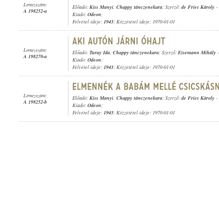
Lemezszám:
Előadó:
Kiss Manyi
,
Chappy tánczenekara
; Szerző:
de Fries Károly
-
A 198252-a
Kiadó:
Odeon
;
Felvétel ideje:
1943
; Közzététel ideje: 1970-01-01
Lemezszám:
Előadó:
Turay Ida
,
Chappy tánczenekara
; Szerző:
Eisemann Mihály
A 198270-a
Kiadó:
Odeon
;
Felvétel ideje:
1943
; Közzététel ideje: 1970-01-01
Lemezszám:
Előadó:
Kiss Manyi
,
Chappy tánczenekara
; Szerző:
de Fries Károly
-
A 198252-b
Kiadó:
Odeon
;
Felvétel ideje:
1943
; Közzététel ideje: 1970-01-01