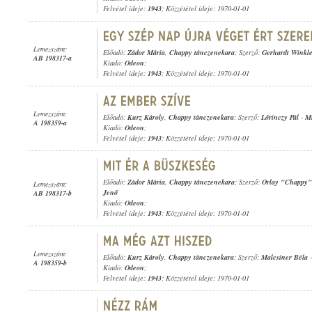
Felvétel ideje:
1943
; Közzététel ideje: 1970-01-01
Lemezszám:
Előadó:
Zádor Mária
,
Chappy tánczenekara
; Szerző:
Gerhardt Winkl
AB 198317-a
Kiadó:
Odeon
;
Felvétel ideje:
1943
; Közzététel ideje: 1970-01-01
Lemezszám:
Előadó:
Kurz Károly
,
Chappy tánczenekara
; Szerző:
Lőrinczy Pál
-
Mi
A 198359-a
Kiadó:
Odeon
;
Felvétel ideje:
1943
; Közzététel ideje: 1970-01-01
Előadó:
Zádor Mária
,
Chappy tánczenekara
; Szerző:
Orlay "Chappy"
Lemezszám:
Jenő
AB 198317-b
Kiadó:
Odeon
;
Felvétel ideje:
1943
; Közzététel ideje: 1970-01-01
Lemezszám:
Előadó:
Kurz Károly
,
Chappy tánczenekara
; Szerző:
Malcsiner Béla
A 198359-b
Kiadó:
Odeon
;
Felvétel ideje:
1943
; Közzététel ideje: 1970-01-01