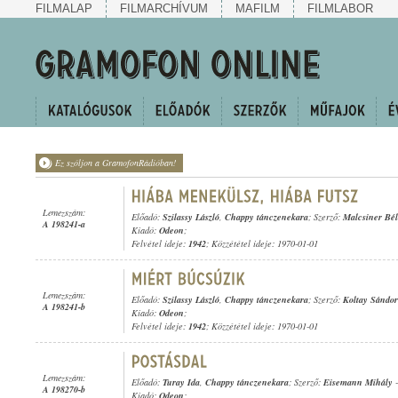
FILMALAP
FILMARCHÍVUM
MAFILM
FILMLABOR
Ez szóljon a GramofonRádióban!
Lemezszám:
Előadó:
Szilassy László
,
Chappy tánczenekara
; Szerző:
Malcsiner Bé
A 198241-a
Kiadó:
Odeon
;
Felvétel ideje:
1942
; Közzététel ideje: 1970-01-01
Lemezszám:
Előadó:
Szilassy László
,
Chappy tánczenekara
; Szerző:
Koltay Sándor
A 198241-b
Kiadó:
Odeon
;
Felvétel ideje:
1942
; Közzététel ideje: 1970-01-01
Lemezszám:
Előadó:
Turay Ida
,
Chappy tánczenekara
; Szerző:
Eisemann Mihály
A 198270-b
Kiadó:
Odeon
;