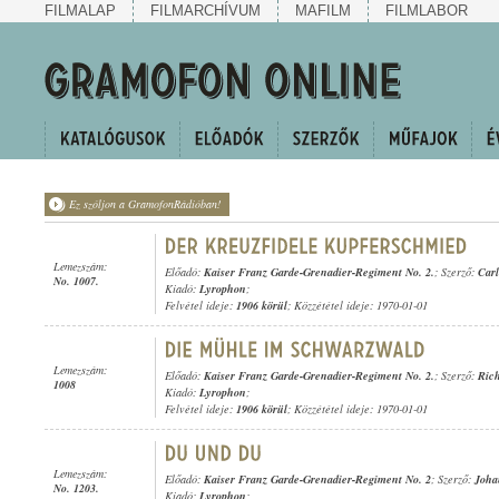
FILMALAP
FILMARCHÍVUM
MAFILM
FILMLABOR
Ez szóljon a GramofonRádióban!
Lemezszám:
Előadó:
Kaiser Franz Garde-Grenadier-Regiment No. 2.
; Szerző:
Carl
No. 1007.
Kiadó:
Lyrophon
;
Felvétel ideje:
1906 körül
; Közzététel ideje: 1970-01-01
Lemezszám:
Előadó:
Kaiser Franz Garde-Grenadier-Regiment No. 2.
; Szerző:
Ric
1008
Kiadó:
Lyrophon
;
Felvétel ideje:
1906 körül
; Közzététel ideje: 1970-01-01
Lemezszám:
Előadó:
Kaiser Franz Garde-Grenadier-Regiment No. 2
; Szerző:
Johan
No. 1203.
Kiadó:
Lyrophon
;