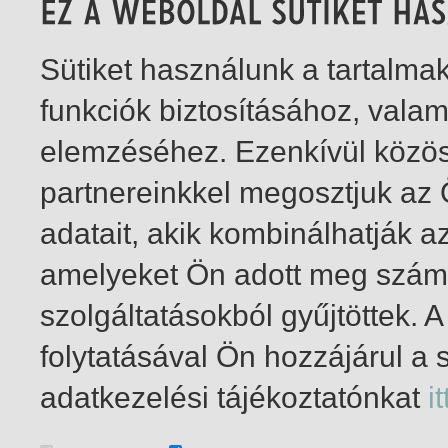
Sütiket használunk a tartalm
funkciók biztosításához, vala
elemzéséhez. Ezenkívül közö
partnereinkkel megosztjuk az
adatait, akik kombinálhatják a
amelyeket Ön adott meg számu
szolgáltatásokból gyűjtöttek.
folytatásával Ön hozzájárul a 
1-5
/ összesen 5 találat
adatkezelési tájékoztatónkat
it