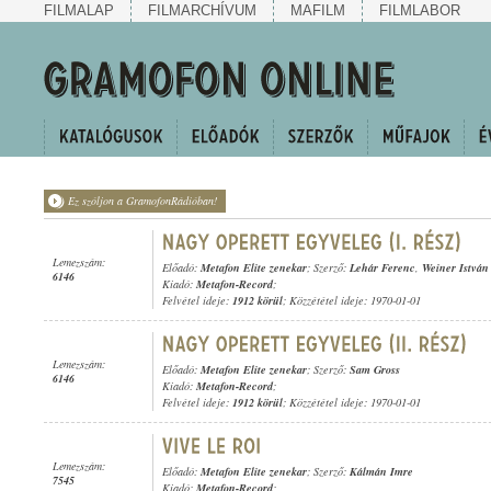
FILMALAP
FILMARCHÍVUM
MAFILM
FILMLABOR
Ez szóljon a GramofonRádióban!
Lemezszám:
Előadó:
Metafon Elite zenekar
; Szerző:
Lehár Ferenc
,
Weiner István
6146
Kiadó:
Metafon-Record
;
Felvétel ideje:
1912 körül
; Közzététel ideje: 1970-01-01
Lemezszám:
Előadó:
Metafon Elite zenekar
; Szerző:
Sam Gross
6146
Kiadó:
Metafon-Record
;
Felvétel ideje:
1912 körül
; Közzététel ideje: 1970-01-01
Lemezszám:
Előadó:
Metafon Elite zenekar
; Szerző:
Kálmán Imre
7545
Kiadó:
Metafon-Record
;