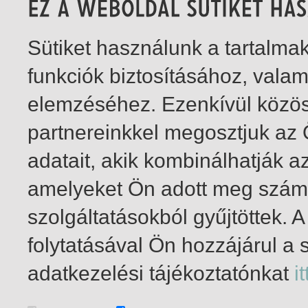
Sütiket használunk a tartalm
funkciók biztosításához, vala
elemzéséhez. Ezenkívül közö
partnereinkkel megosztjuk az
adatait, akik kombinálhatják a
amelyeket Ön adott meg számu
szolgáltatásokból gyűjtöttek.
folytatásával Ön hozzájárul a 
1-14
/ összesen 14 találat
adatkezelési tájékoztatónkat
it