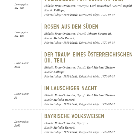
Lemezszám:
Előadó:
Proto-Orchester
, Vezényel:
Carl Woitschach
; Szerző:
népdal
No. 805.
Kiadó:
Kalliope
;
Felvétel ideje:
1910 körül
; Közzététel ideje: 1970-01-01
Lemezszám:
Előadó:
Proto-Orchester
; Szerző:
Johann Strauss ifj.
No. 180
Kiadó:
Melodia Record
;
Felvétel ideje:
1910 körül
; Közzététel ideje: 1970-01-01
Lemezszám:
2054
Előadó:
Proto-Orchester
; Szerző:
Karl Michael Ziehrer
Kiadó:
Kalliope
;
Felvétel ideje:
1910 körül
; Közzététel ideje: 1970-01-01
Lemezszám:
Előadó:
Proto-Orchester
; Szerző:
Karl Michael Ziehrer
50
Kiadó:
Melodia Record
;
Felvétel ideje:
1910 körül
; Közzététel ideje: 1970-01-01
Lemezszám:
Előadó:
Proto-Orchester
; Szerző: -
2460
Kiadó:
Melodia Record
;
Felvétel ideje:
1912 körül
; Közzététel ideje: 1970-01-01