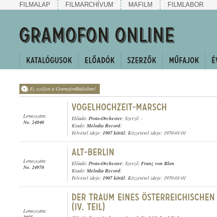
FILMALAP
FILMARCHÍVUM
MAFILM
FILMLABOR
Ez szóljon a GramofonRádióban!
Lemezszám:
Előadó:
Proto-Orchester
; Szerző: -
No. 24840
Kiadó:
Melodia Record
;
Felvétel ideje:
1907 körül
; Közzététel ideje: 1970-01-01
Lemezszám:
Előadó:
Proto-Orchester
; Szerző:
Franz von Blon
No. 24970
Kiadó:
Melodia Record
;
Felvétel ideje:
1907 körül
; Közzététel ideje: 1970-01-01
Lemezszám: