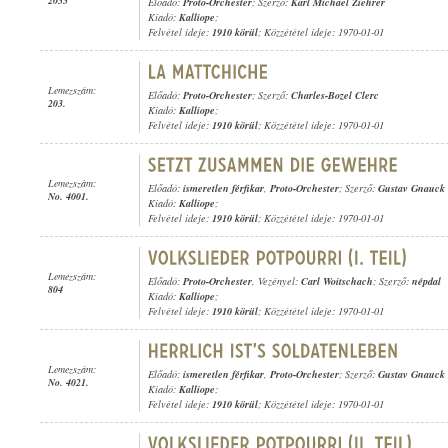
2055
Előadó:
Proto-Orchester
; Szerző:
Karl Michael Ziehrer
Kiadó:
Kalliope
;
Felvétel ideje:
1910 körül
; Közzététel ideje: 1970-01-01
Lemezszám:
Előadó:
Proto-Orchester
; Szerző:
Charles-Bozel Clerc
203.
Kiadó:
Kalliope
;
Felvétel ideje:
1910 körül
; Közzététel ideje: 1970-01-01
Lemezszám:
Előadó:
ismeretlen férfikar
,
Proto-Orchester
; Szerző:
Gustav Gnauck
No. 4001.
Kiadó:
Kalliope
;
Felvétel ideje:
1910 körül
; Közzététel ideje: 1970-01-01
Lemezszám:
Előadó:
Proto-Orchester
, Vezényel:
Carl Woitschach
; Szerző:
népdal
804
Kiadó:
Kalliope
;
Felvétel ideje:
1910 körül
; Közzététel ideje: 1970-01-01
Lemezszám:
Előadó:
ismeretlen férfikar
,
Proto-Orchester
; Szerző:
Gustav Gnauck
No. 4021.
Kiadó:
Kalliope
;
Felvétel ideje:
1910 körül
; Közzététel ideje: 1970-01-01