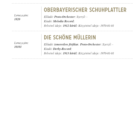
Lemezszám:
Előadó:
Proto-Orchester
; Szerző: -
1820
Kiadó:
Melodia Record
;
Felvétel ideje:
1912 körül
; Közzététel ideje: 1970-01-01
Lemezszám:
Előadó:
ismeretlen férfikar
,
Proto-Orchester
; Szerző: -
10101
Kiadó:
Derby-Record
;
Felvétel ideje:
1913 körül
; Közzététel ideje: 1970-01-01