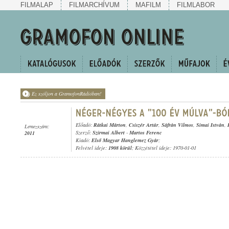
FILMALAP
FILMARCHÍVUM
MAFILM
FILMLABOR
Ez szóljon a GramofonRádióban!
Előadó:
Rátkai Márton
,
Csiszér Artúr
,
Sáfrán Vilmos
,
Simai István
,
Lemezszám:
Szerző:
Szirmai Albert
-
Martos Ferenc
2011
Kiadó:
Első Magyar Hanglemez Gyár
;
Felvétel ideje:
1908 körül
; Közzététel ideje: 1970-01-01