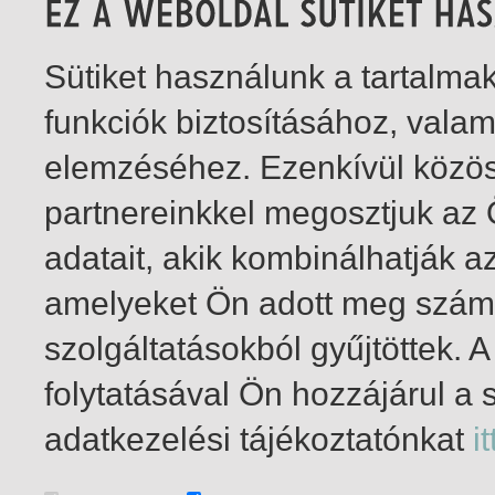
Sütiket használunk a tartalm
funkciók biztosításához, vala
elemzéséhez. Ezenkívül közö
partnereinkkel megosztjuk az
adatait, akik kombinálhatják a
amelyeket Ön adott meg számu
szolgáltatásokból gyűjtöttek.
folytatásával Ön hozzájárul a 
1-1
/ összesen 1 találat
adatkezelési tájékoztatónkat
it