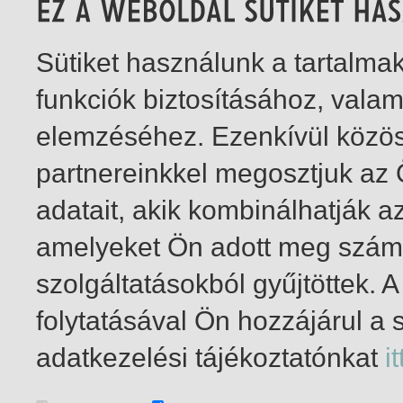
Sütiket használunk a tartalm
funkciók biztosításához, vala
elemzéséhez. Ezenkívül közö
partnereinkkel megosztjuk az
adatait, akik kombinálhatják a
amelyeket Ön adott meg számu
szolgáltatásokból gyűjtöttek.
folytatásával Ön hozzájárul a 
1-4
/ összesen 4 találat
adatkezelési tájékoztatónkat
it