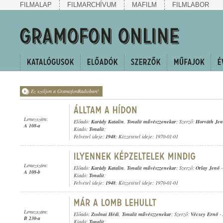
FILMALAP
FILMARCHÍVUM
MAFILM
FILMLABOR
Ez szóljon a GramofonRádióban!
Lemezszám:
Előadó:
Karády Katalin
,
Tonalit művészzenekar
; Szerző:
Horváth Jen
A 108-a
Kiadó:
Tonalit
;
Felvétel ideje:
1948
; Közzététel ideje: 1970-01-01
Lemezszám:
Előadó:
Karády Katalin
,
Tonalit művészzenekar
; Szerző:
Orlay Jenő
A 108-b
Kiadó:
Tonalit
;
Felvétel ideje:
1948
; Közzététel ideje: 1970-01-01
Lemezszám:
Előadó:
Zsolnai Hédi
,
Tonalit művészzenekar
; Szerző:
Vécsey Ernő
-
B 230-a
Kiadó:
Tonalit
;