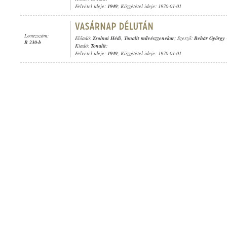
Felvétel ideje:
1949
; Közzététel ideje: 1970-01-01
Lemezszám:
Előadó:
Zsolnai Hédi
,
Tonalit művészzenekar
; Szerző:
Behár György
B 230-b
Kiadó:
Tonalit
;
Felvétel ideje:
1949
; Közzététel ideje: 1970-01-01