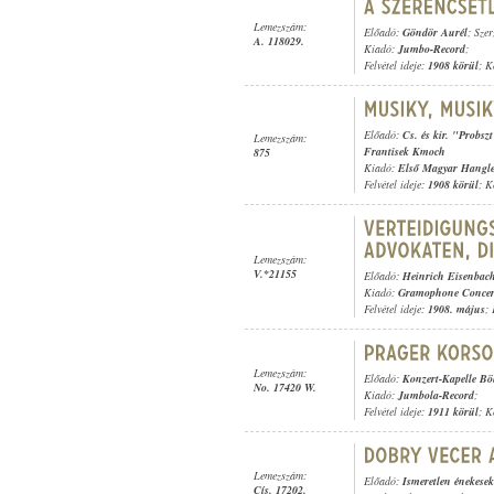
Lemezszám:
Előadó:
Göndör Aurél
; Szer
A. 118029.
Kiadó:
Jumbo-Record
;
Felvétel ideje:
1908 körül
; K
Előadó:
Cs. és kir. "Probsz
Lemezszám:
Frantisek Kmoch
875
Kiadó:
Első Magyar Hangl
Felvétel ideje:
1908 körül
; K
Lemezszám:
V.*21155
Előadó:
Heinrich Eisenbac
Kiadó:
Gramophone Concer
Felvétel ideje:
1908. május
;
Lemezszám:
Előadó:
Konzert-Kapelle B
No. 17420 W.
Kiadó:
Jumbola-Record
;
Felvétel ideje:
1911 körül
; K
Lemezszám:
Előadó:
Ismeretlen énekesek
Cís. 17202.