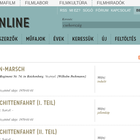
MAFILM
FILMLABOR
FILMKULTÚRA
FILMHIRADÓK
RSS
MI EZ?
SÚGÓ
FÓRUM
KAPCSOLAT
B
Hallgassa!
Keresés:
Gyarapítsa!
Kövesse!
Ossza meg!
-Regiment Nr. 74. in Reichenberg
, Vezényel:
[Wilhelm Pochmann]
;
Műfaj:
induló
özzététel ideje: 1970-01-01
Műfaj:
r
; Szerző: -
jellemkép
özzététel ideje: 1970-01-01
Műfaj:
r
; Szerző: -