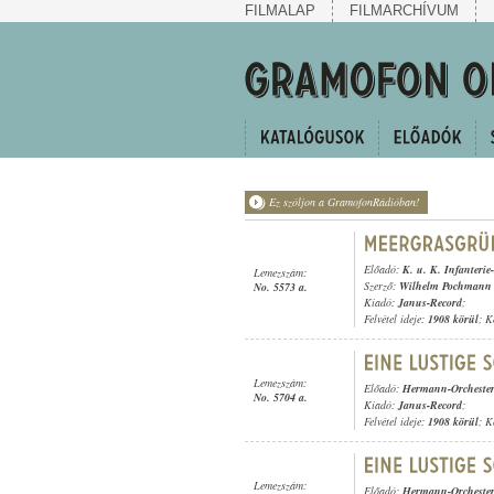
FILMALAP
FILMARCHÍVUM
Ez szóljon a GramofonRádióban!
Előadó:
K. u. K. Infanterie
Lemezszám:
Szerző:
Wilhelm Pochmann
No. 5573 a.
Kiadó:
Janus-Record
;
Felvétel ideje:
1908 körül
; K
Lemezszám:
Előadó:
Hermann-Orcheste
No. 5704 a.
Kiadó:
Janus-Record
;
Felvétel ideje:
1908 körül
; K
Lemezszám:
Előadó:
Hermann-Orcheste