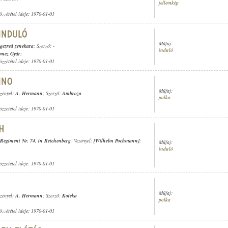
jellemkép
özzététel ideje: 1970-01-01
Műfaj:
ogezred zenekara
; Szerző: -
induló
emez Gyár
;
özzététel ideje: 1970-01-01
Műfaj:
ezényel:
A. Hermann
; Szerző:
Ambroza
polka
özzététel ideje: 1970-01-01
-Regiment Nr. 74. in Reichenberg
, Vezényel:
[Wilhelm Pochmann]
;
Műfaj:
induló
özzététel ideje: 1970-01-01
Műfaj:
ezényel:
A. Hermann
; Szerző:
Koteka
polka
özzététel ideje: 1970-01-01