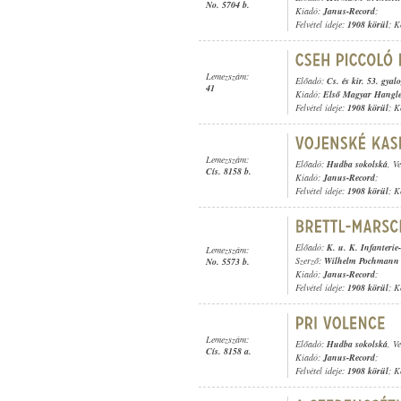
No. 5704 b.
Kiadó:
Janus-Record
;
Felvétel ideje:
1908 körül
; K
Lemezszám:
Előadó:
Cs. és kir. 53. gyal
41
Kiadó:
Első Magyar Hangl
Felvétel ideje:
1908 körül
; K
Lemezszám:
Előadó:
Hudba sokolská
, V
Cís. 8158 b.
Kiadó:
Janus-Record
;
Felvétel ideje:
1908 körül
; K
Előadó:
K. u. K. Infanterie
Lemezszám:
Szerző:
Wilhelm Pochmann
No. 5573 b.
Kiadó:
Janus-Record
;
Felvétel ideje:
1908 körül
; K
Lemezszám:
Előadó:
Hudba sokolská
, V
Cís. 8158 a.
Kiadó:
Janus-Record
;
Felvétel ideje:
1908 körül
; K