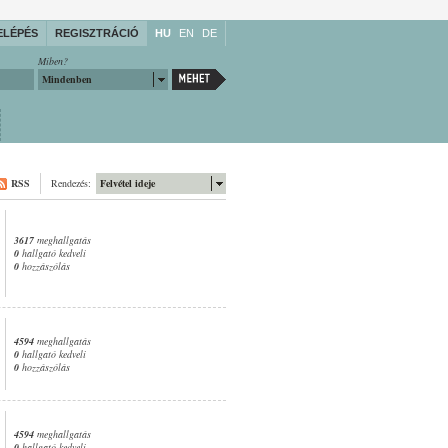
ELÉPÉS
REGISZTRÁCIÓ
HU
EN
DE
Miben?
Mindenben
RSS
Rendezés:
Felvétel ideje
3617
meghallgatás
0
hallgató kedveli
0
hozzászólás
4594
meghallgatás
0
hallgató kedveli
0
hozzászólás
4594
meghallgatás
0
hallgató kedveli