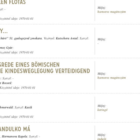
Műfaj:
ző: -
humoros magánszám
özzététel ideje: 1970-01-01
t báró" 51. gyalogezred zenekara
, Vezényel:
Kutschera Antal
; Szerző:
Műfaj:
-
emez Gyár
;
özzététel ideje: 1970-01-01
Műfaj:
humoros magánszám
h
; Szerző: -
t Record
;
 Közzététel ideje: 1970-01-01
Műfaj:
öhmerwald
; Szerző:
Kasik
keringő
özzététel ideje: 1970-01-01
Műfaj:
,
Hermanova Kapela
; Szerző: -
induló