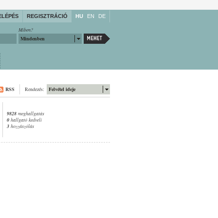
ELÉPÉS
REGISZTRÁCIÓ
HU
EN
DE
Miben?
Mindenben
RSS
Rendezés:
Felvétel ideje
9828
meghallgatás
0
hallgató kedveli
3
hozzászólás