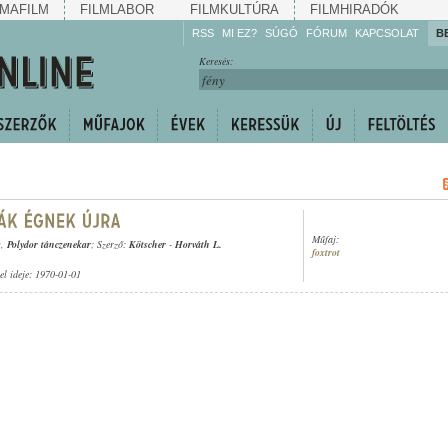
MAFILM
FILMLABOR
FILMKULTÚRA
FILMHIRADÓK
RSS
MI EZ?
SÚGÓ
FÓRUM
KAPCSOLAT
B
Hallgassa!
Keresés:
Gyarapítsa!
Kövesse!
Ossza meg!
Műfaj:
s
,
Polydor tánczenekar
; Szerző:
Kötscher
-
Horváth L.
foxtrot
tel ideje: 1970-01-01