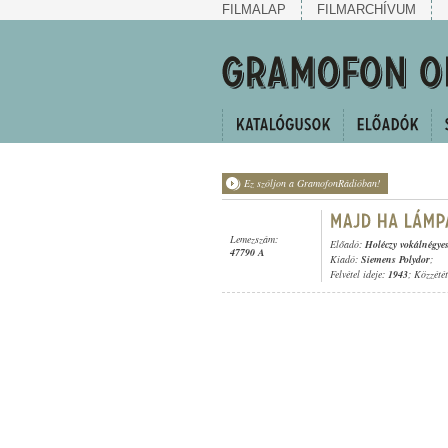
FILMALAP
FILMARCHÍVUM
Ez szóljon a GramofonRádióban!
Lemezszám:
Előadó:
Holéczy vokálnégye
47790 A
Kiadó:
Siemens Polydor
;
Felvétel ideje:
1943
; Közzété