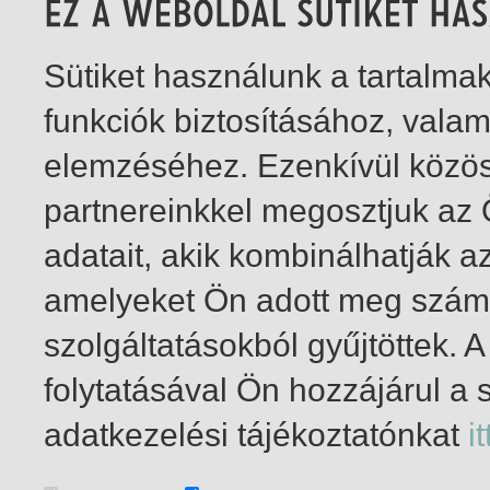
Sütiket használunk a tartalm
funkciók biztosításához, vala
elemzéséhez. Ezenkívül közö
partnereinkkel megosztjuk az
adatait, akik kombinálhatják a
amelyeket Ön adott meg számu
szolgáltatásokból gyűjtöttek.
folytatásával Ön hozzájárul a 
1-8
/ összesen 8 találat
adatkezelési tájékoztatónkat
it