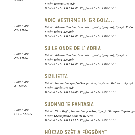
Kiadó:
Dacapo-Record
;
Felvétel ideje:
1911 körül
; Közzététel ideje: 1970-01-01
Lemezszám:
Előadó:
Alberto Catalan
,
ismeretlen zenész (zongora)
; Szerző:
F. Can
No. 14582.
Kiadó:
Odeon Record
;
Felvétel ideje:
1911 körül
; Közzététel ideje: 1970-01-01
Lemezszám:
Előadó:
Alberto Catalan
,
ismeretlen zenész (zongora)
; Szerző: -
No. 14581.
Kiadó:
Odeon Record
;
Felvétel ideje:
1911 körül
; Közzététel ideje: 1970-01-01
Lemezszám:
Előadó:
ismeretlen szimfonikus zenekar
, Vezényel:
Reichert
; Szerző:
A. 40043.
Kiadó:
Jumbo-Record
;
Felvétel ideje:
1911 körül
; Közzététel ideje: 1970-01-01
Lemezszám:
Előadó:
Titta Ruffo
,
ismeretlen zenekar
; Szerző:
Giuseppe Capolongo
G. C.-7-52029
Kiadó:
Gramophone Concert Record
;
Felvétel ideje:
1912.11.27
; Közzététel ideje: 1970-01-01