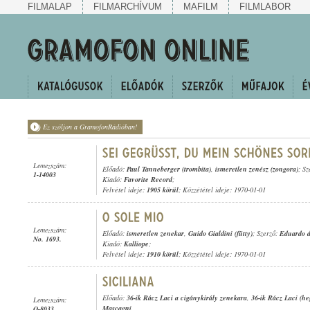
FILMALAP
FILMARCHÍVUM
MAFILM
FILMLABOR
Ez szóljon a GramofonRádióban!
Lemezszám:
Előadó:
Paul Tanneberger (trombita)
,
ismeretlen zenész (zongora)
; S
1-14003
Kiadó:
Favorite Record
;
Felvétel ideje:
1905 körül
; Közzététel ideje: 1970-01-01
Lemezszám:
Előadó:
ismeretlen zenekar
,
Guido Gialdini (fütty)
; Szerző:
Eduardo 
No. 1693.
Kiadó:
Kalliope
;
Felvétel ideje:
1910 körül
; Közzététel ideje: 1970-01-01
Előadó:
36-ik Rácz Laci a cigánykirály zenekara
,
36-ik Rácz Laci (h
Lemezszám:
Mascagni
O-8033.