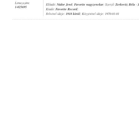
Lemezszám:
Előadó:
Nádor Jenő
,
Favorite nagyzenekar
; Szerző:
Zerkovitz Béla
-
1-025695
Kiadó:
Favorite Record
;
Felvétel ideje:
1918 körül
; Közzététel ideje: 1970-01-01