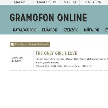
FILMALAP
FILMARCHÍVUM
MAFILM
FILMLABOR
Ez szóljon a GramofonRádióban!
Lemezszám:
Előadó:
ismeretlen zenekar
,
Madam Paull (Swiss Bell-harangjáték)
; 
A. 22003.
Kiadó:
Jumbo-Record
;
Felvétel ideje:
1908 körül
; Közzététel ideje: 1970-01-01