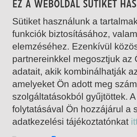
Sütiket használunk a tartalm
funkciók biztosításához, vala
elemzéséhez. Ezenkívül közö
partnereinkkel megosztjuk az
adatait, akik kombinálhatják a
amelyeket Ön adott meg számu
szolgáltatásokból gyűjtöttek.
folytatásával Ön hozzájárul a 
1-1
/ összesen 1 találat
adatkezelési tájékoztatónkat
it