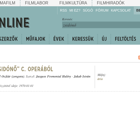
MAFILM
FILMLABOR
FILMKULTÚRA
FILMHIRADÓK
RSS
MI EZ?
SÚGÓ
FÓRUM
KAPCSOLAT
B
Hallgassa!
Keresés:
Gyarapítsa!
Kövesse!
Ossza meg!
Műfaj:
l Oszkár (zongora)
; Szerző:
Jacques Fromental Halévy
-
Jakab István
ária
özzététel ideje: 1970-01-01