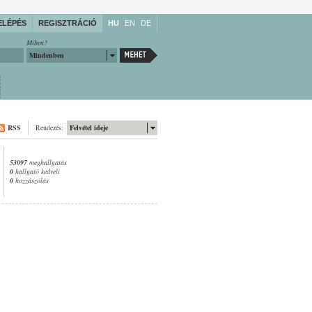
ELÉPÉS
REGISZTRÁCIÓ
HU
EN
DE
Miben?
Mindenben
RSS
Rendezés:
Felvétel ideje
53097
meghallgatás
0
hallgató kedveli
0
hozzászólás