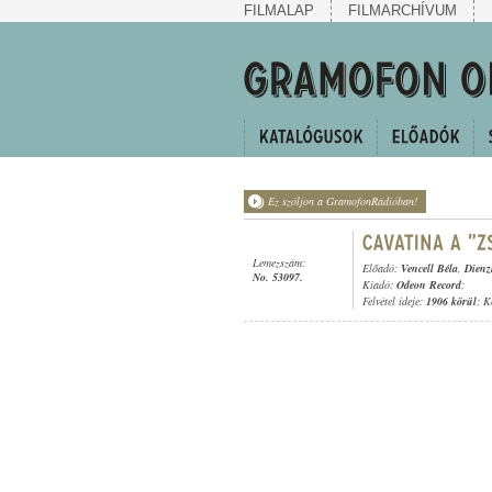
FILMALAP
FILMARCHÍVUM
Ez szóljon a GramofonRádióban!
Lemezszám:
Előadó:
Vencell Béla
,
Dienz
No. 53097.
Kiadó:
Odeon Record
;
Felvétel ideje:
1906 körül
; K