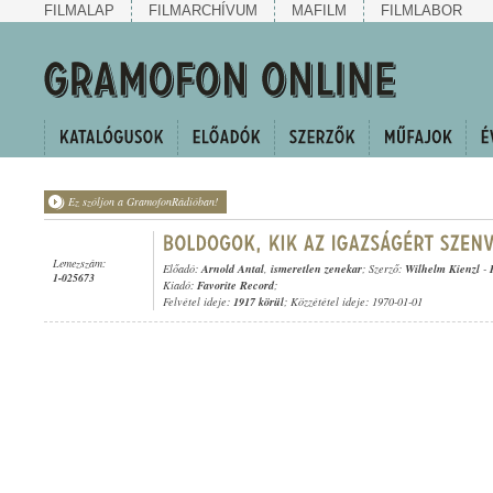
FILMALAP
FILMARCHÍVUM
MAFILM
FILMLABOR
Ez szóljon a GramofonRádióban!
Lemezszám:
Előadó:
Arnold Antal
,
ismeretlen zenekar
; Szerző:
Wilhelm Kienzl
-
1-025673
Kiadó:
Favorite Record
;
Felvétel ideje:
1917 körül
; Közzététel ideje: 1970-01-01