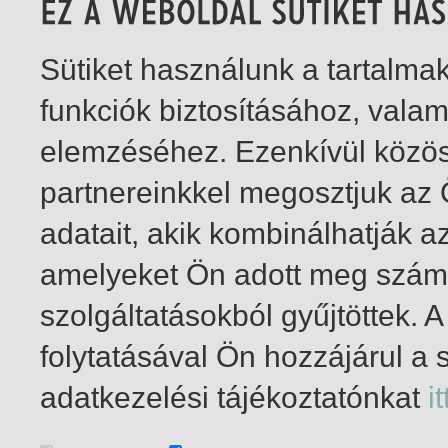
Sütiket használunk a tartalm
funkciók biztosításához, vala
elemzéséhez. Ezenkívül közö
partnereinkkel megosztjuk az
adatait, akik kombinálhatják a
amelyeket Ön adott meg számu
szolgáltatásokból gyűjtöttek.
folytatásával Ön hozzájárul a 
1-1
/ összesen 1 találat
adatkezelési tájékoztatónkat
it