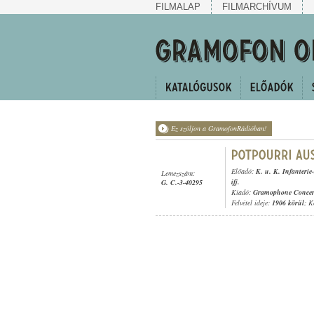
FILMALAP
FILMARCHÍVUM
Ez szóljon a GramofonRádióban!
Előadó:
K. u. K. Infanteri
Lemezszám:
ifj.
G. C.-3-40295
Kiadó:
Gramophone Concer
Felvétel ideje:
1906 körül
; K