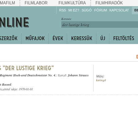
MAFILM
FILMLABOR
FILMKULTÚRA
FILMHIRADÓK
RSS
MI EZ?
SÚGÓ
FÓRUM
KAPCSOLAT
B
Hallgassa!
Keresés:
Gyarapítsa!
Kövesse!
Ossza meg!
e-Regiment Hoch-und Deutschmeister No. 4.
; Szerző:
Johann Strauss
Műfaj:
keringő
t Record
;
özzététel ideje: 1970-01-01