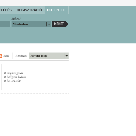
ELÉPÉS
REGISZTRÁCIÓ
HU
EN
DE
Miben?
Mindenben
RSS
Rendezés:
Felvétel ideje
0
meghallgatás
0
hallgató kedveli
0
hozzászólás