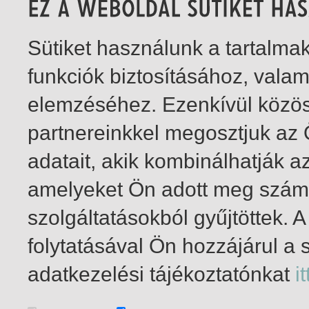
Sütiket használunk a tartalm
funkciók biztosításához, vala
elemzéséhez. Ezenkívül közö
partnereinkkel megosztjuk az
adatait, akik kombinálhatják a
amelyeket Ön adott meg számu
szolgáltatásokból gyűjtöttek.
folytatásával Ön hozzájárul a 
1-1
/ összesen 1 találat
adatkezelési tájékoztatónkat
it