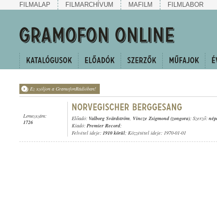
FILMALAP
FILMARCHÍVUM
MAFILM
FILMLABOR
Ez szóljon a GramofonRádióban!
Lemezszám:
Előadó:
Valborg Svärdström
,
Vincze Zsigmond (zongora)
; Szerző:
nép
1726
Kiadó:
Premier Record
;
Felvétel ideje:
1910 körül
; Közzététel ideje: 1970-01-01