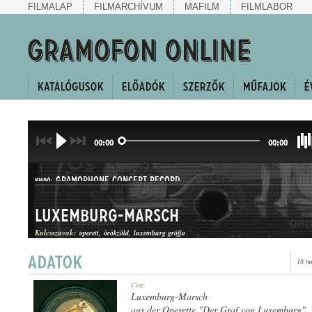
FILMALAP
FILMARCHÍVUM
MAFILM
FILMLABOR
00:00
00:00
GRAMOPHONE CONCERT RECORD
KIADÓ:
Luxemburg-Marsch
Kulcsszavak:
operett
örökzöld
luxemburg grófja
18 m
V.*4-20552
Cím:
LEMEZSZÁM:
Luxemburg-Marsch
aus der Operette "Der Graf von Luxemburg"