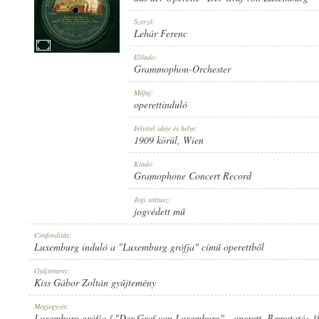
Szerző:
Lehár Ferenc
Előadó:
Grammophon-Orchester
GRAMMOPHON-ORCHESTER
ELŐADÓ:
Műfaj:
operettinduló
Felvétel ideje és helye:
1909 körül
, Wien
Kiadó:
Gramophone Concert Record
LEHÁR FERENC
SZERZŐ:
Jogi státusz:
jogvédett mű
Címfordítás:
Luxemburg induló a "Luxemburg grófja" című operettből
Gyűjtemény:
Kiss Gábor Zoltán gyűjtemény
OPERETTINDULÓ
MŰFAJ:
Megjegyzés:
Luxemburg grófja / "Der Graf von Luxemburg" - operett. Bemutató: 1