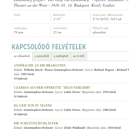
Theater an der Wien - 1910. 01. 14. Budapest, Király Színház
Nyelv:
Időtartam:
Lemezszám, Matricaszám:
-
3' 31"
V.*4-20552, 1853 ab
Lemeztípus:
Lemezméret:
Felvételi mód:
78 rpm
25 cm
akusztikus
1909 KÖRÜL
MEGJELENÉS IDEJE:
az előadótól
a szerzőtől
a műfajból
az évből
ANSPRACHE AN DIE BRABANTEN
Előadó:
Wilhelm Hesch
,
Wiener Grammophon-Orchester
; Szerző:
Richard Wagner
-
Richard 
ideje:
1905 körül
14 lejátszás
CZARDAS AUS DER OPERETTE "ZIGEUNERLIEBE"
Előadó:
Grammophon-Orchester
; Szerző:
Lehár Ferenc
; Megjelenés ideje:
1910 körül
16 lejátszás
DA GEH' ICH ZU MAXIM
Előadó:
Grammophon-Orchester
; Szerző:
Lehár Ferenc
; Megjelenés ideje:
1906 körül
36 lejátszás
DIE SCHLITTSCHUHLÄUFER
Előadó:
Grammophon-Orchester
; Szerző:
Émile Waldteufel
; Megjelenés ideje:
1910 körül