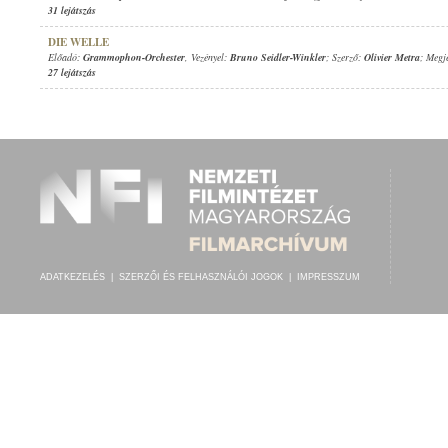
31 lejátszás
DIE WELLE
Előadó:
Grammophon-Orchester
, Vezényel:
Bruno Seidler-Winkler
; Szerző:
Olivier Metra
; Megj
27 lejátszás
ADATKEZELÉS
|
SZERZŐI ÉS FELHASZNÁLÓI JOGOK
|
IMPRESSZUM