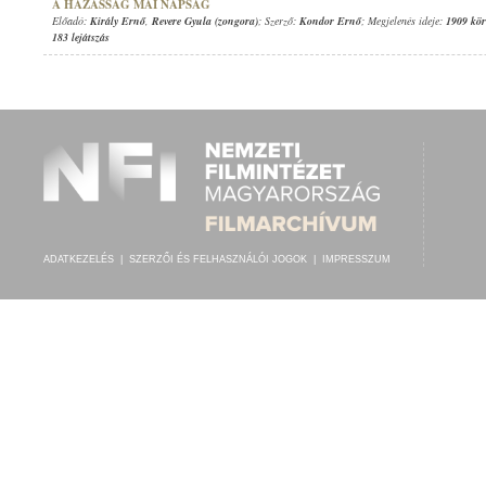
A HÁZASSÁG MAI NAPSÁG
Előadó:
Király Ernő
,
Revere Gyula (zongora)
; Szerző:
Kondor Ernő
; Megjelenés ideje:
1909 kör
183 lejátszás
ADATKEZELÉS
|
SZERZŐI ÉS FELHASZNÁLÓI JOGOK
|
IMPRESSZUM