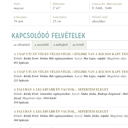
Nyelv:
Időtartam:
Lemezszám, Matricaszám:
magyar
2' 41"
U-5486., 5486
Lemeztípus:
Lemezméret:
Felvételi mód:
78 rpm
25 cm
akusztikus
KIRÁLY ERNŐ
,
REVERE GYULA (ZONGORA)
ELŐADÓ:
az előadótól
a szerzőtől
a műfajból
az évből
A CSAP UTCÁN VÉGES VÉGES-VÉGIG / ZÖLDRE VAN A RÁCSOS KAPU FE
Előadó:
Király Ernő
,
Farkas Pali cigányzenekara
; Szerző:
Pete Lajos
,
népdal
; Megjelenés ideje:
453 lejátszás
A CSAP UTCÁN VÉGES VÉGES-VÉGIG / ZÖLDRE VAN A RÁCSOS KAPU FE
Előadó:
Király Ernő
,
Farkas Pali cigányzenekara
; Szerző:
Pete Lajos
,
népdal
; Megjelenés ideje:
121 lejátszás
A FALUBAN A LEGÁRVÁBB ÉN VAGYOK... SEPERTEM ELEGET
Előadó:
Király Ernő
,
ismeretlen cigányzenekar
; Szerző:
Nádor Jóska
,
Bodrogi Zsigmond
-
Pet
József
; Megjelenés ideje:
1910 körül
554 lejátszás
A FALUBAN A LEGÁRVÁBB ÉN VAGYOK... SEPERTEM ELEGET
Előadó:
Király Ernő
,
Farkas Pali cigányzenekara
; Szerző:
Nádor Jóska
,
népdal
; Megjelenés ide
304 lejátszás