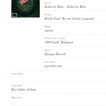
Szerző:
Zerkovitz Béla
-
Zerkovitz Béla
Előadó:
Király Ernő
,
Revere Gyula (zongora)
1909 KÖRÜL
Műfaj:
MEGJELENÉS IDEJE:
sanzon
Felvétel ideje és helye:
1909 körül
, Budapest
Kiadó:
Dacapo-Record
DACAPO-RECORD
Jogi státusz:
KIADÓ:
jogvédett mű
Címfordítás:
-
Gyűjtemény:
Kiss Gábor Zoltán
U-5486.
Megjegyzés:
LEMEZSZÁM:
-