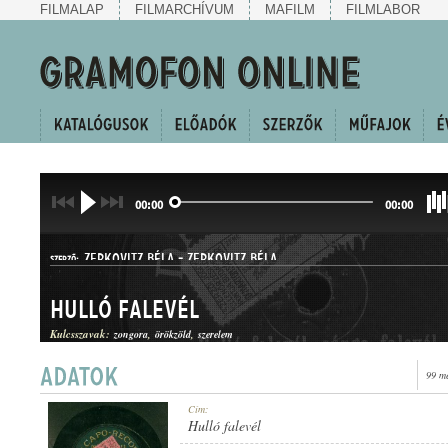
FILMALAP
FILMARCHÍVUM
MAFILM
FILMLABOR
00:00
00:00
ZERKOVITZ BÉLA
-
ZERKOVITZ BÉLA
SZERZŐ:
Hulló falevél
Kulcsszavak:
zongora
örökzöld
szerelem
99 m
SANZON
Cím:
MŰFAJ:
Hulló falevél