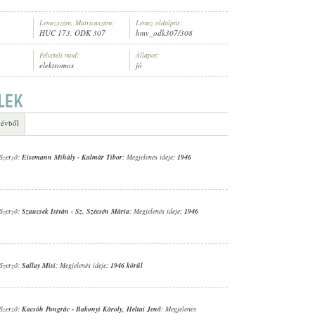
Lemezszám, Matricaszám:
Lemez oldalpár:
HUC 173, ODK 307
hmv_odk307/308
Felvételi mód:
Állapot:
elektromos
jó
GÁNYZENEKARA
 évből
 Szerző:
Eisemann Mihály
-
Kalmár Tibor
; Megjelenés ideje:
1946
 Szerző:
Szaucsek István
-
Sz. Szécsén Mária
; Megjelenés ideje:
1946
 Szerző:
Sallay Misi
; Megjelenés ideje:
1946 körül
 Szerző:
Kacsóh Pongrác
-
Bakonyi Károly
,
Heltai Jenő
; Megjelenés