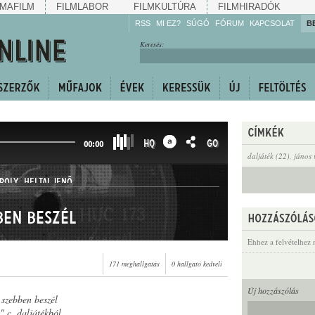
MAFILM
FILMLABOR
FILMKULTÚRA
FILMHIRADÓK
RSS
MI EZ?
SÚGÓ
FÓRUM
KAPCSOLAT
B
Hallgassa!
Keresés:
Gyarapítsa!
Kövesse!
Ossza meg!
HQ
GO
00:00
daljáték (22)
,
jános 
ROLY
,
HELTAI JENŐ
ben beszél
Ehhez a felvételhez 
171 meghallgatás
0 hallgató kedveli
Új hozzászólás
 szebben beszél
" c. daljátékból