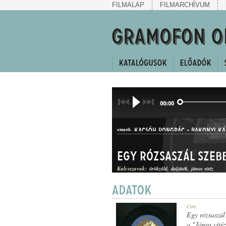
FILMALAP
FILMARCHÍVUM
00:00
KACSÓH PONGRÁC
-
BAKONYI KÁ
SZERZŐ:
Egy rózsaszál szeb
Kulcsszavak:
örökzöld
daljáték
jános vitéz
Cím:
MŰFAJ:
Egy rózsaszál
a "János vitéz