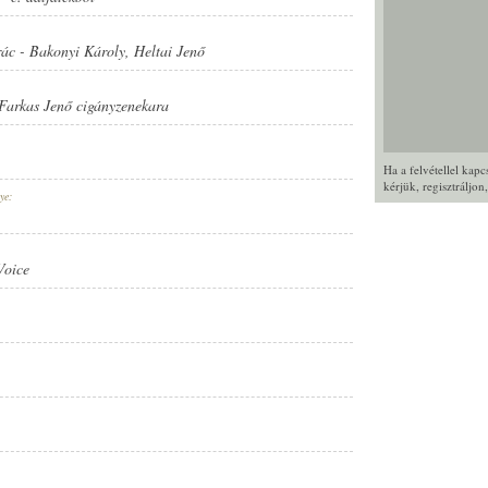
rác
-
Bakonyi Károly
,
Heltai Jenő
Farkas Jenő cigányzenekara
Ha a felvétellel kap
kérjük,
regisztráljon
ye:
Voice