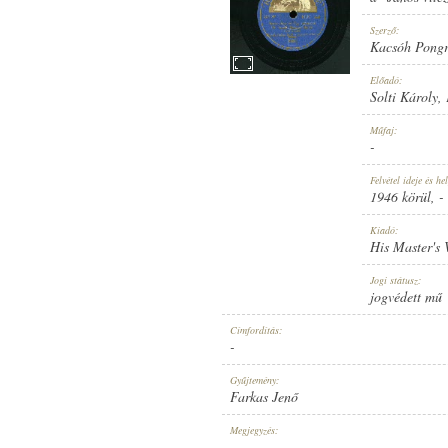
Szerző:
Kacsóh Pong
Előadó:
Solti Károly
,
1946 KÖRÜL
MEGJELENÉS IDEJE:
Műfaj:
-
Felvétel ideje és hel
1946 körül
, -
Kiadó:
His Master's 
HIS MASTER'S VOICE
KIADÓ:
Jogi státusz:
jogvédett mű
Címfordítás:
-
Gyűjtemény:
Farkas Jenő
HUC 173
LEMEZSZÁM:
Megjegyzés:
-