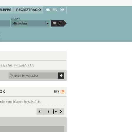
ELÉPÉS
REGISZTRÁCIÓ
HU
EN
DE
Miben?
Mindenben
vitéz (10)
,
örökzöld (311)
RSS
még nem érkezett hozzászólás.
1