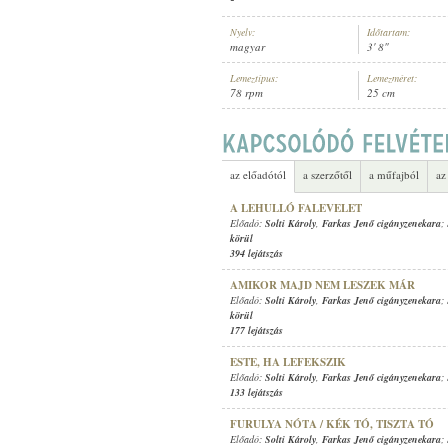
Nyelv:
Időtartam:
magyar
3' 8"
Lemeztípus:
Lemezméret:
78 rpm
25 cm
SOLTI KÁROLY
,
FARKAS JENŐ CI
ELŐADÓ:
az előadótól
a szerzőtől
a műfajból
az
A LEHULLÓ FALEVELET
Előadó:
Solti Károly
,
Farkas Jenő cigányzenekara
;
körül
394 lejátszás
AMIKOR MAJD NEM LESZEK MÁR
Előadó:
Solti Károly
,
Farkas Jenő cigányzenekara
;
körül
177 lejátszás
ESTE, HA LEFEKSZIK
Előadó:
Solti Károly
,
Farkas Jenő cigányzenekara
;
133 lejátszás
FURULYA NÓTA / KÉK TÓ, TISZTA TÓ
Előadó:
Solti Károly
,
Farkas Jenő cigányzenekara
;