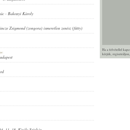
rác
-
Bakonyi Károly
incze Zsigmond (zongora) ismeretlen zenész (fütty)
Ha a felvétellel kap
ye:
kérjük,
regisztráljon
Budapest
ord
04. 11. 18. Király Színház