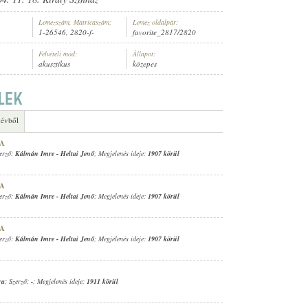
Lemezszám, Matricaszám:
Lemez oldalpár:
1-26546, 2820-f-
favorite_2817/2820
Felvételi mód:
Állapot:
akusztikus
közepes
ZONGORA) ISMERETLEN ZENÉSZ (FÜTTY)
 évből
YA
zerző:
Kálmán Imre
-
Heltai Jenő
; Megjelenés ideje:
1907 körül
YA
zerző:
Kálmán Imre
-
Heltai Jenő
; Megjelenés ideje:
1907 körül
YA
zerző:
Kálmán Imre
-
Heltai Jenő
; Megjelenés ideje:
1907 körül
ra
; Szerző:
-
; Megjelenés ideje:
1911 körül