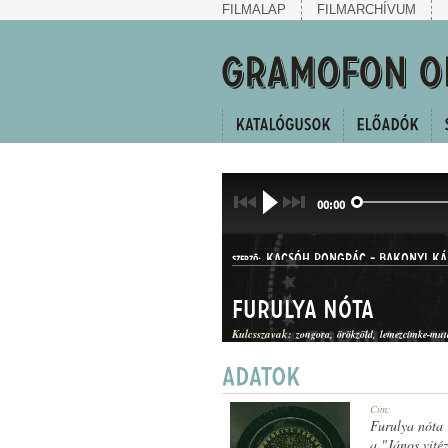
FILMALAP
FILMARCHÍVUM
00:00
KACSÓH PONGRÁC
-
BAKONYI KÁ
SZERZŐ:
Furulya nóta
Kulcsszavak:
zongora
örökzöld
lemezcímke-mut
DAL
Cím:
MŰFAJ:
Furulya nóta
a "János vitéz