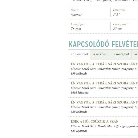
Nyelv:
Időtartam:
magyar
3' 5"
Lemeztípus:
Lemezméret:
78 rpm
25 cm
FEDÁK SÁRI
,
VINCZE ZSIGMOND (
ELŐADÓ:
az előadótól
a szerzőtől
a műfajból
az
ÉN VAGYOK A FEDÁK SÁRI SZOBALÁN
Előadó:
Fedák Sári
,
ismeretlen zenész (zongora)
; S
199 lejátszás
ÉN VAGYOK A FEDÁK SÁRI SZOBALÁN
Előadó:
Fedák Sári
,
ismeretlen zenész (zongora)
; S
3608 lejátszás
ÉN VAGYOK A FEDÁK SÁRI SZOBALÁN
Előadó:
Fedák Sári
,
ismeretlen zenész (zongora)
; S
380 lejátszás
ESIK A HÓ, CSÚSZIK A SZÁN
Előadó:
Fedák Sári
,
Banda Marci ifj. cigányzeneka
524 lejátszás