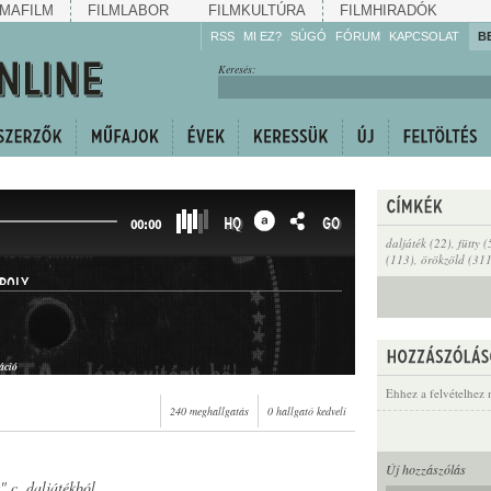
MAFILM
FILMLABOR
FILMKULTÚRA
FILMHIRADÓK
RSS
MI EZ?
SÚGÓ
FÓRUM
KAPCSOLAT
B
Hallgassa!
Keresés:
Gyarapítsa!
Kövesse!
Ossza meg!
HQ
GO
00:00
daljáték (22)
,
fütty 
(113)
,
örökzöld (31
ROLY
áció
Ehhez a felvételhez 
240 meghallgatás
0 hallgató kedveli
Új hozzászólás
" c. daljátékból