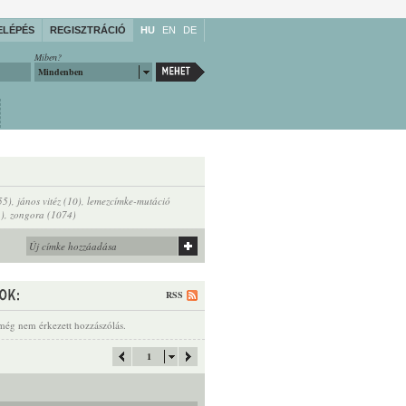
ELÉPÉS
REGISZTRÁCIÓ
HU
EN
DE
Miben?
Mindenben
(55)
,
jános vitéz (10)
,
lemezcímke-mutáció
1)
,
zongora (1074)
RSS
még nem érkezett hozzászólás.
1