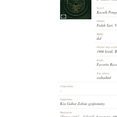
Szerző:
Kacsóh Pong
Előadó:
Fedák Sári
,
V
1906 KÖRÜL
MEGJELENÉS IDEJE:
Műfaj:
dal
Felvétel ideje és hel
1906 körül
, 
Kiadó:
Favorite Rec
FAVORITE RECORD
KIADÓ:
Jogi státusz:
szabadmű
Címfordítás:
-
Gyűjtemény:
Kiss Gábor Zoltán gyűjtemény
1-26546
LEMEZSZÁM:
Megjegyzés:
"János vitéz" - daljáték, bemutató: 19