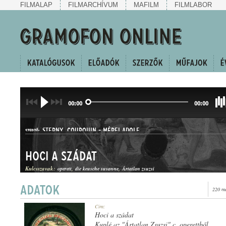
FILMALAP
FILMARCHÍVUM
MAFILM
FILMLABOR
00:00
00:00
STERNY
,
COURQUIN
-
MÉREI ADOLF
SZERZŐ:
Hoci a szádat
Kulcsszavak:
operett
die keusche susanne
Ártatlan zsuzsi
220 me
POLKA
Cím:
MŰFAJ:
Hoci a szádat
Kuplé az "Ártatlan Zsuzsi" c. operettből