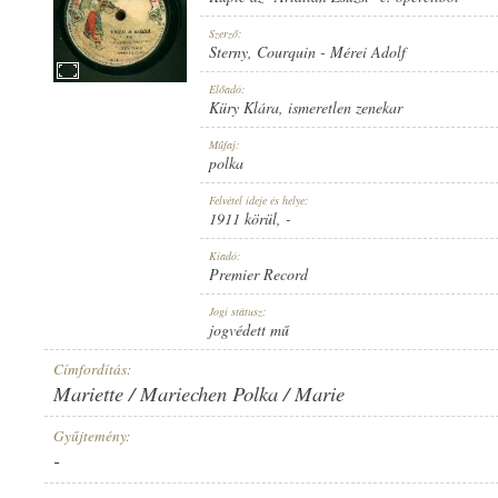
Szerző:
Sterny
,
Courquin
-
Mérei Adolf
Előadó:
Küry Klára
,
ismeretlen zenekar
1911 KÖRÜL
MEGJELENÉS IDEJE:
Műfaj:
polka
Felvétel ideje és helye:
1911 körül
, -
Kiadó:
Premier Record
PREMIER RECORD
KIADÓ:
Jogi státusz:
jogvédett mű
Címfordítás:
Mariette / Mariechen Polka / Marie
Gyűjtemény:
-
10316
LEMEZSZÁM: