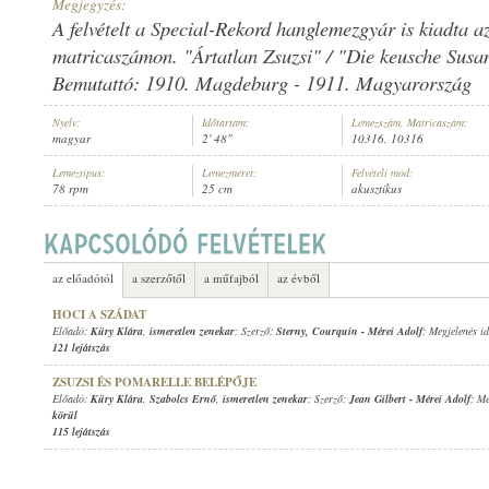
Megjegyzés:
A felvételt a Special-Rekord hanglemezgyár is kiadta a
matricaszámon. "Ártatlan Zsuzsi" / "Die keusche Susan
Bemutattó: 1910. Magdeburg - 1911. Magyarország
KÜRY KLÁRA
,
ISMERETLEN ZENEKAR
Nyelv:
Időtartam:
Lemezszám, Matricaszám:
ELŐADÓ:
magyar
2' 48"
10316, 10316
Lemeztípus:
Lemezméret:
Felvételi mód:
78 rpm
25 cm
akusztikus
az előadótól
a szerzőtől
a műfajból
az évből
HOCI A SZÁDAT
Előadó:
Küry Klára
,
ismeretlen zenekar
; Szerző:
Sterny
,
Courquin
-
Mérei Adolf
; Megjelenés i
121 lejátszás
ZSUZSI ÉS POMARELLE BELÉPŐJE
Előadó:
Küry Klára
,
Szabolcs Ernő
,
ismeretlen zenekar
; Szerző:
Jean Gilbert
-
Mérei Adolf
; Me
körül
115 lejátszás