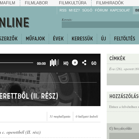
MAFILM
FILMLABOR
FILMKULTÚRA
FILMHIRADÓK
RSS
MI EZ?
SÚGÓ
FÓRUM
KAPCSOLAT
B
Hallgassa!
Keresés:
Gyarapítsa!
Kövesse!
Ossza meg!
HQ
GO
00:00
Éva (26)
,
operett (6
erettből (II. rész)
Ehhez a felvételhez 
51 meghallgatás
0 hallgató kedveli
Új hozzászólás
 c. operettből (II. rész)