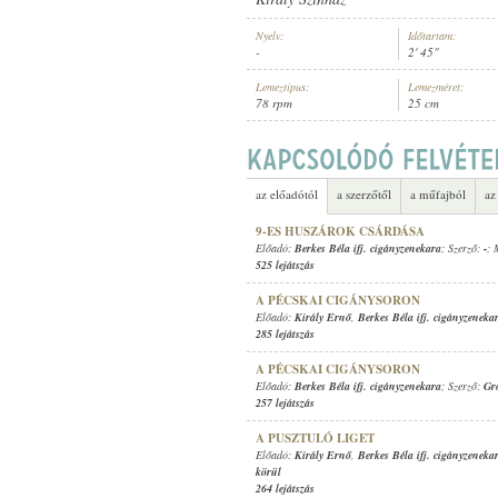
Nyelv:
Időtartam:
-
2' 45"
Lemeztípus:
Lemezméret:
78 rpm
25 cm
BERKES BÉLA IFJ. CIGÁNYZENEK
ELŐADÓ:
az előadótól
a szerzőtől
a műfajból
az
9-ES HUSZÁROK CSÁRDÁSA
Előadó:
Berkes Béla ifj. cigányzenekara
; Szerző:
-
; 
525 lejátszás
A PÉCSKAI CIGÁNYSORON
Előadó:
Király Ernő
,
Berkes Béla ifj. cigányzeneka
285 lejátszás
A PÉCSKAI CIGÁNYSORON
Előadó:
Berkes Béla ifj. cigányzenekara
; Szerző:
Gr
257 lejátszás
A PUSZTULÓ LIGET
Előadó:
Király Ernő
,
Berkes Béla ifj. cigányzeneka
körül
264 lejátszás