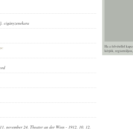
fj. cigányzenekara
Ha a felvétellel kap
ye:
kérjük,
regisztráljon
ord
11. november 24. Theater an der Wien - 1912. 10. 12.