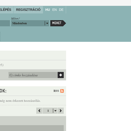
ELÉPÉS
REGISZTRÁCIÓ
HU
EN
DE
Miben?
Mindenben
95)
RSS
még nem érkezett hozzászólás.
1