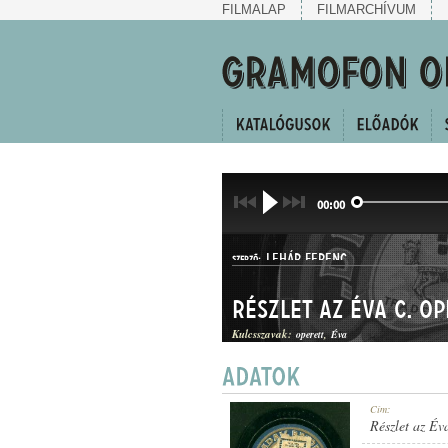
FILMALAP
FILMARCHÍVUM
00:00
LEHÁR FERENC
SZERZŐ:
Részlet az Éva c. op
Kulcsszavak:
operett
Éva
KERINGŐ
Cím:
MŰFAJ:
Részlet az Éva