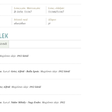
Lemezszám, Matricaszám:
Lemez oldalpár:
D 1050, 53387
53386/53387
Felvételi mód:
Állapot:
akusztikus
jó
ARA
 évből
Megjelenés ideje:
1912 körül
ra
; Szerző:
Grósz Alfréd
-
Balla Ignác
; Megjelenés ideje:
1912 körül
ósz Alfréd
; Megjelenés ideje:
1912 körül
ra
; Szerző:
Nádor Mihály
-
Nagy Endre
; Megjelenés ideje:
1912