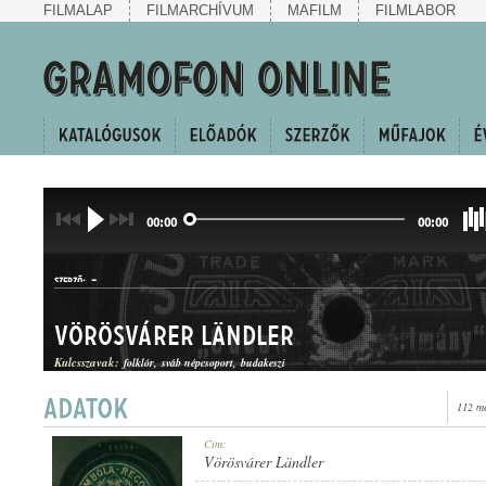
FILMALAP
FILMARCHÍVUM
MAFILM
FILMLABOR
00:00
00:00
-
SZERZŐ:
Vörösvárer Ländler
Kulcsszavak:
folklór
sváb népcsoport
budakeszi
112 me
LÄNDLER
Cím:
MŰFAJ:
Vörösvárer Ländler