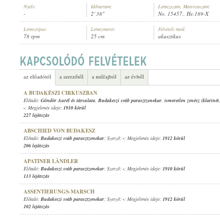
Nyelv:
Időtartam:
Lemezszám, Matricaszám:
-
2' 38"
No. 15457., He.189-X
Lemeztípus:
Lemezméret:
Felvételi mód:
78 rpm
25 cm
akusztikus
BUDAKESZI SVÁB PARASZTZENEKAR
ELŐADÓ:
az előadótól
a szerzőtől
a műfajból
az évből
A BUDAKÉSZI CIRKUSZBAN
Előadó:
Göndör Aurél és társulata
,
Budakeszi sváb parasztzenekar
,
ismeretlen zenész (klarinét
-
; Megjelenés ideje:
1910 körül
227 lejátszás
ABSCHIED VON BUDAKESZ
Előadó:
Budakeszi sváb parasztzenekar
; Szerző:
-
; Megjelenés ideje:
1912 körül
206 lejátszás
APATINER LÄNDLER
Előadó:
Budakeszi sváb parasztzenekar
; Szerző:
-
; Megjelenés ideje:
1910 körül
113 lejátszás
ASSENTIERUNGS-MARSCH
Előadó:
Budakeszi sváb parasztzenekar
; Szerző:
-
; Megjelenés ideje:
1912 körül
102 lejátszás