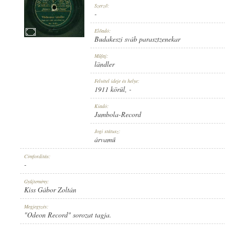
Szerző:
-
Előadó:
Budakeszi sváb parasztzenekar
1911 KÖRÜL
Műfaj:
MEGJELENÉS IDEJE:
ländler
Felvétel ideje és helye:
1911 körül
, -
Kiadó:
Jumbola-Record
JUMBOLA-RECORD
Jogi státusz:
KIADÓ:
árvamű
Címfordítás:
-
Gyűjtemény:
Kiss Gábor Zoltán
NO. 15457.
Megjegyzés:
LEMEZSZÁM:
"Odeon Record" sorozat tagja.