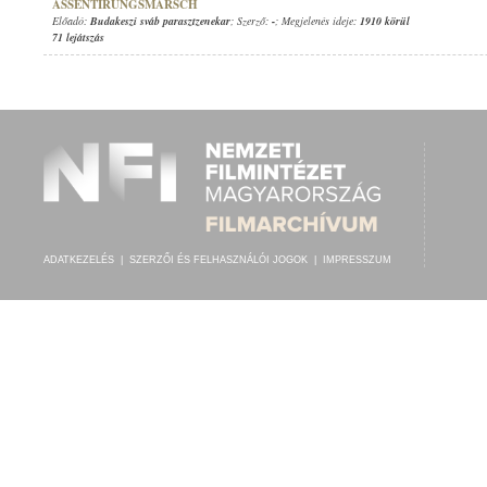
ASSENTIRUNGSMARSCH
Előadó:
Budakeszi sváb parasztzenekar
; Szerző:
-
; Megjelenés ideje:
1910 körül
71 lejátszás
ADATKEZELÉS
|
SZERZŐI ÉS FELHASZNÁLÓI JOGOK
|
IMPRESSZUM