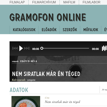
FILMALAP
FILMARCHÍVUM
MAFILM
FILMLABOR
00:00
00:00
FRÁTER BÉLA
SZERZŐ:
Nem siratlak már én téged
Kulcsszavak:
zongora
39 m
HALLGATÓ
Cím:
MŰFAJ:
Nem siratlak már én téged