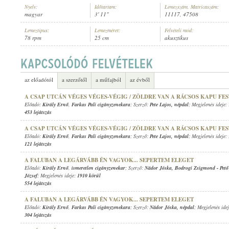
Nyelv:
Időtartam:
Lemezszám, Matricaszám:
magyar
3' 11"
11117, 47508
Lemeztípus:
Lemezméret:
Felvételi mód:
78 rpm
25 cm
akusztikus
KIRÁLY ERNŐ
,
ISMERETLEN ZENÉSZ (ZONGORA)
ELŐADÓ:
az előadótól
a szerzőtől
a műfajból
az évből
A CSAP UTCÁN VÉGES VÉGES-VÉGIG / ZÖLDRE VAN A RÁCSOS KAPU FE
Előadó:
Király Ernő
,
Farkas Pali cigányzenekara
; Szerző:
Pete Lajos
,
népdal
; Megjelenés ideje:
453 lejátszás
A CSAP UTCÁN VÉGES VÉGES-VÉGIG / ZÖLDRE VAN A RÁCSOS KAPU FE
Előadó:
Király Ernő
,
Farkas Pali cigányzenekara
; Szerző:
Pete Lajos
,
népdal
; Megjelenés ideje:
121 lejátszás
A FALUBAN A LEGÁRVÁBB ÉN VAGYOK... SEPERTEM ELEGET
Előadó:
Király Ernő
,
ismeretlen cigányzenekar
; Szerző:
Nádor Jóska
,
Bodrogi Zsigmond
-
Pet
József
; Megjelenés ideje:
1910 körül
554 lejátszás
A FALUBAN A LEGÁRVÁBB ÉN VAGYOK... SEPERTEM ELEGET
Előadó:
Király Ernő
,
Farkas Pali cigányzenekara
; Szerző:
Nádor Jóska
,
népdal
; Megjelenés ide
304 lejátszás