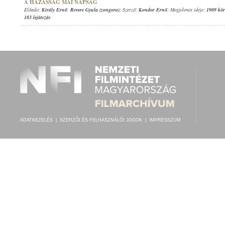
A HÁZASSÁG MAI NAPSÁG
Előadó:
Király Ernő
,
Revere Gyula (zongora)
; Szerző:
Kondor Ernő
; Megjelenés ideje:
1909 kör
183 lejátszás
ADATKEZELÉS
|
SZERZŐI ÉS FELHASZNÁLÓI JOGOK
|
IMPRESSZUM