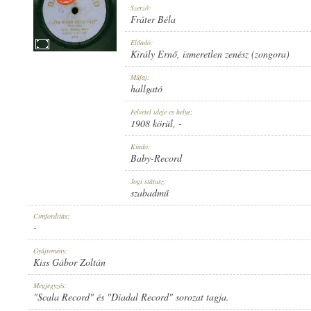
Szerző:
Fráter Béla
Előadó:
Király Ernő
,
ismeretlen zenész (zongora)
1908 KÖRÜL
Műfaj:
MEGJELENÉS IDEJE:
hallgató
Felvétel ideje és helye:
1908 körül
, -
Kiadó:
Baby-Record
BABY-RECORD
Jogi státusz:
KIADÓ:
szabadmű
Címfordítás:
-
Gyűjtemény:
Kiss Gábor Zoltán
11117
Megjegyzés:
LEMEZSZÁM:
"Scala Record" és "Diadal Record" sorozat tagja.