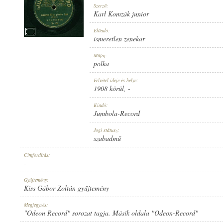
Szerző:
Karl Komzák junior
Előadó:
ismeretlen zenekar
1908 KÖRÜL
Műfaj:
MEGJELENÉS IDEJE:
polka
Felvétel ideje és helye:
1908 körül
, -
Kiadó:
Jumbola-Record
JUMBOLA-RECORD
Jogi státusz:
KIADÓ:
szabadmű
Címfordítás:
-
Gyűjtemény:
Kiss Gábor Zoltán gyűjtemény
NO. 870.
Megjegyzés:
LEMEZSZÁM:
"Odeon Record" sorozat tagja. Másik oldala "Odeon-Record"