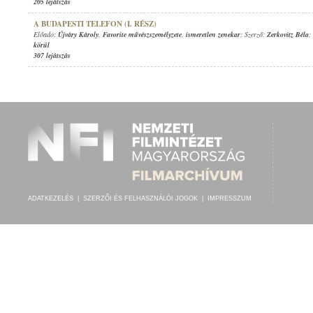
205 lejátszás
A BUDAPESTI TELEFON (I. RÉSZ)
Előadó:
Újváry Károly
,
Favorite művészszemélyzete
,
ismeretlen zenekar
; Szerző:
Zerkovitz Béla
;
körül
307 lejátszás
ADATKEZELÉS
|
SZERZŐI ÉS FELHASZNÁLÓI JOGOK
|
IMPRESSZUM