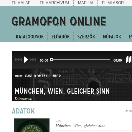
FILMALAP
FILMARCHÍVUM
MAFILM
FILMLABOR
00:00
00:00
KARL KOMZÁK JUNIOR
SZERZŐ:
München, Wien, gleicher Sinn
Kulcsszavak:
-
34 m
POLKA
Cím:
MŰFAJ:
München, Wien, gleicher Sinn