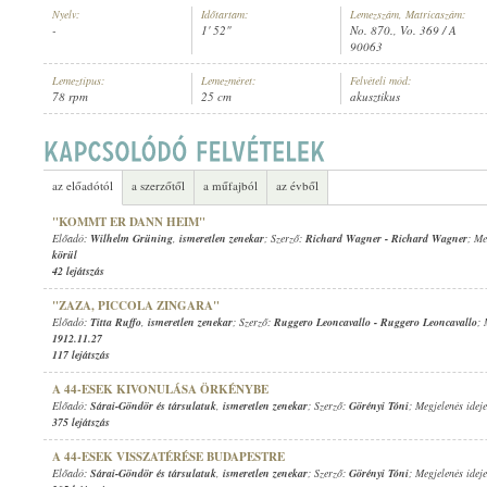
Nyelv:
Időtartam:
Lemezszám, Matricaszám:
-
1' 52"
No. 870., Vo. 369 / A
90063
Lemeztípus:
Lemezméret:
Felvételi mód:
78 rpm
25 cm
akusztikus
ISMERETLEN ZENEKAR
ELŐADÓ:
az előadótól
a szerzőtől
a műfajból
az évből
"KOMMT ER DANN HEIM"
Előadó:
Wilhelm Grüning
,
ismeretlen zenekar
; Szerző:
Richard Wagner
-
Richard Wagner
; Me
körül
42 lejátszás
"ZAZA, PICCOLA ZINGARA"
Előadó:
Titta Ruffo
,
ismeretlen zenekar
; Szerző:
Ruggero Leoncavallo
-
Ruggero Leoncavallo
; 
1912.11.27
117 lejátszás
A 44-ESEK KIVONULÁSA ÖRKÉNYBE
Előadó:
Sárai-Göndör és társulatuk
,
ismeretlen zenekar
; Szerző:
Görényi Tóni
; Megjelenés idej
375 lejátszás
A 44-ESEK VISSZATÉRÉSE BUDAPESTRE
Előadó:
Sárai-Göndör és társulatuk
,
ismeretlen zenekar
; Szerző:
Görényi Tóni
; Megjelenés idej