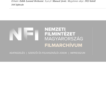
Előadó:
Edith Lorand Orchester
; Szerző:
Manuel Jovés
; Megjelenés ideje:
1923 körül
164 lejátszás
ADATKEZELÉS
|
SZERZŐI ÉS FELHASZNÁLÓI JOGOK
|
IMPRESSZUM