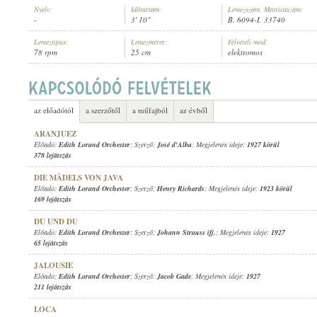
Nyelv:
Időtartam:
Lemezszám, Matricaszám:
-
3' 10"
B. 6094-I, 33740
Lemeztípus:
Lemezméret:
Felvételi mód:
78 rpm
25 cm
elektromos
EDITH LORAND ORCHESTER
ELŐADÓ:
az előadótól
a szerzőtől
a műfajból
az évből
ARANJUEZ
Előadó:
Edith Lorand Orchester
; Szerző:
José d'Alba
; Megjelenés ideje:
1927 körül
378 lejátszás
DIE MÄDELS VON JAVA
Előadó:
Edith Lorand Orchester
; Szerző:
Henry Richards
; Megjelenés ideje:
1923 körül
169 lejátszás
DU UND DU
Előadó:
Edith Lorand Orchester
; Szerző:
Johann Strauss ifj.
; Megjelenés ideje:
1927
65 lejátszás
JALOUSIE
Előadó:
Edith Lorand Orchester
; Szerző:
Jacob Gade
; Megjelenés ideje:
1927
211 lejátszás
LOCA