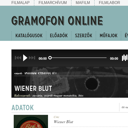
FILMALAP
FILMARCHÍVUM
MAFILM
FILMLABOR
00:00
00:00
JOHANN STRAUSS IFJ.
SZERZŐ:
Wiener Blut
Kulcsszavak:
ausztria
osztrák-magyar monarchia
bécs
66 m
KERINGŐ
Cím:
MŰFAJ:
Wiener Blut