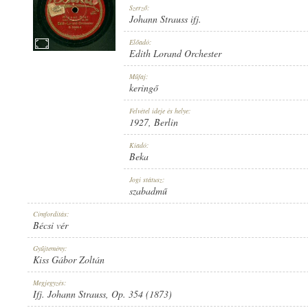
Szerző:
Johann Strauss ifj.
Előadó:
Edith Lorand Orchester
1927
Műfaj:
MEGJELENÉS IDEJE:
keringő
Felvétel ideje és helye:
1927
, Berlin
Kiadó:
Beka
BEKA
Jogi státusz:
KIADÓ:
szabadmű
Címfordítás:
Bécsi vér
Gyűjtemény:
Kiss Gábor Zoltán
B. 6094-I
Megjegyzés:
LEMEZSZÁM:
Ifj. Johann Strauss, Op. 354 (1873)