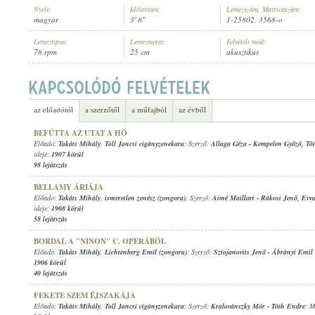
Nyelv:
Időtartam:
Lemezszám, Matricaszám:
magyar
3' 8"
1-25802, 3568-o
Lemeztípus:
Lemezméret:
Felvételi mód:
78 rpm
25 cm
akusztikus
TAKÁTS MIHÁLY
,
TOLL JANCSI CIGÁNYZENEKARA
ELŐADÓ:
az előadótól
a szerzőtől
a műfajból
az évből
BEFÚTTA AZ UTAT A HÓ
Előadó:
Takáts Mihály
,
Toll Jancsi cigányzenekara
; Szerző:
Allaga Géza
-
Kempelen Győző
,
Tó
ideje:
1907 körül
98 lejátszás
BELLAMY ÁRIÁJA
Előadó:
Takáts Mihály
,
ismeretlen zenész (zongora)
; Szerző:
Aimé Maillart
-
Rákosi Jenő
,
Evva
ideje:
1908 körül
58 lejátszás
BORDAL A "NINON" C. OPERÁBÓL
Előadó:
Takáts Mihály
,
Lichtenberg Emil (zongora)
; Szerző:
Sztojanovits Jenő
-
Ábrányi Emil i
1906 körül
40 lejátszás
FEKETE SZEM ÉJSZAKÁJA
Előadó:
Takáts Mihály
,
Toll Jancsi cigányzenekara
; Szerző:
Kralovánszky Mór
-
Tóth Endre
; M