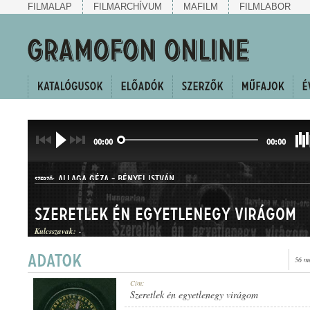
FILMALAP
FILMARCHÍVUM
MAFILM
FILMLABOR
00:00
00:00
ALLAGA GÉZA
-
BÉNYEI ISTVÁN
SZERZŐ:
Szeretlek én egyetlenegy virágom
Kulcsszavak:
-
56 m
HALLGATÓ
Cím:
MŰFAJ:
Szeretlek én egyetlenegy virágom