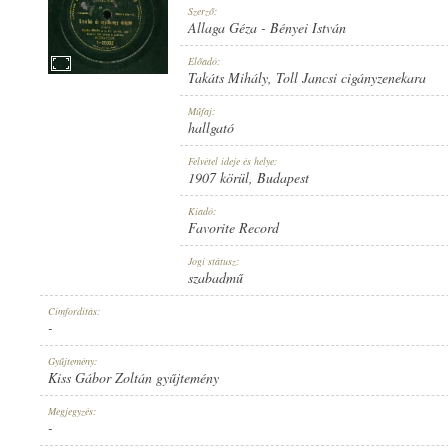
Szerző:
Allaga Géza
-
Bényei István
Előadó:
Takáts Mihály
,
Toll Jancsi cigányzenekara
1907 KÖRÜL
Műfaj:
MEGJELENÉS IDEJE:
hallgató
Felvétel ideje és helye:
1907 körül
, Budapest
Kiadó:
Favorite Record
FAVORITE RECORD
Jogi státusz:
KIADÓ:
szabadmű
Címfordítás:
-
Gyűjtemény:
Kiss Gábor Zoltán gyűjtemény
1-25802
Megjegyzés:
LEMEZSZÁM:
-