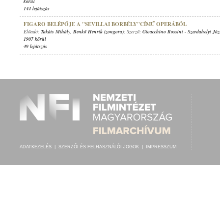
körül
144 lejátszás
FIGARO BELÉPŐJE A "SEVILLAI BORBÉLY"CÍMŰ OPERÁBÓL
Előadó:
Takáts Mihály
,
Benkő Henrik (zongora)
; Szerző:
Gioacchino Rossini
-
Szerdahelyi Józ
1907 körül
49 lejátszás
ADATKEZELÉS
|
SZERZŐI ÉS FELHASZNÁLÓI JOGOK
|
IMPRESSZUM