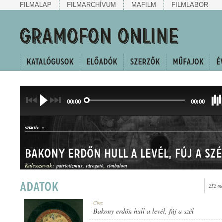
FILMALAP
FILMARCHÍVUM
MAFILM
FILMLABOR
00:00
00:00
-
SZERZŐ:
Bakony erdőn hull a levél, fúj a szé
Kulcsszavak:
patriotizmus
tárogató
cimbalom
252 me
KURUC KESERGŐ
Cím:
MŰFAJ:
Bakony erdőn hull a levél, fúj a szél