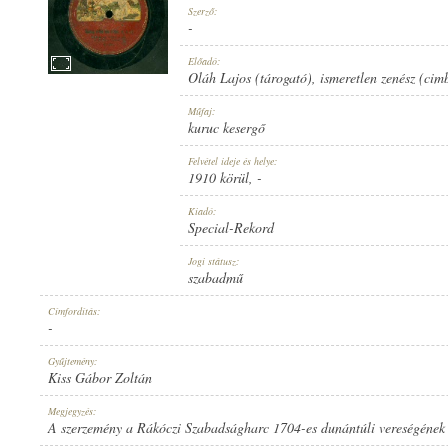
Szerző:
-
Előadó:
Oláh Lajos (tárogató)
,
ismeretlen zenész (ci
1910 KÖRÜL
Műfaj:
MEGJELENÉS IDEJE:
kuruc kesergő
Felvétel ideje és helye:
1910 körül
, -
Kiadó:
Special-Rekord
SPECIAL-REKORD
Jogi státusz:
KIADÓ:
szabadmű
Címfordítás:
-
Gyűjtemény:
Kiss Gábor Zoltán
8532
Megjegyzés:
LEMEZSZÁM:
A szerzemény a Rákóczi Szabadságharc 1704-es dunántúli vereségének 