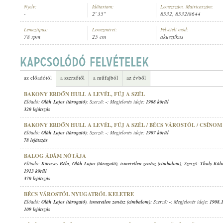
Nyelv:
Időtartam:
Lemezszám, Matricaszám:
-
2' 35"
8532, 8532/8644
Lemeztípus:
Lemezméret:
Felvételi mód:
78 rpm
25 cm
akusztikus
OLÁH LAJOS (TÁROGATÓ)
,
ISMERETLEN ZENÉSZ (CIMBALOM)
ELŐADÓ:
az előadótól
a szerzőtől
a műfajból
az évből
BAKONY ERDŐN HULL A LEVÉL, FÚJ A SZÉL
Előadó:
Oláh Lajos (tárogató)
; Szerző:
-
; Megjelenés ideje:
1908 körül
320 lejátszás
BAKONY ERDŐN HULL A LEVÉL, FÚJ A SZÉL / BÉCS VÁROSTÓL / CSÍNO
Előadó:
Oláh Lajos (tárogató)
; Szerző:
-
; Megjelenés ideje:
1907 körül
78 lejátszás
BALOG ÁDÁM NÓTÁJA
Előadó:
Környey Béla
,
Oláh Lajos (tárogató)
,
ismeretlen zenész (cimbalom)
; Szerző:
Thaly Kál
1913 körül
370 lejátszás
BÉCS VÁROSTÓL NYUGATRÓL KELETRE
Előadó:
Oláh Lajos (tárogató)
,
ismeretlen zenész (cimbalom)
; Szerző:
-
; Megjelenés ideje:
1908.
109 lejátszás