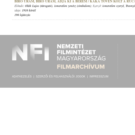
BÍRÓ URAM, BÍRÓ URAM, ADJA KI A BÉREM / KÁKA TÖVÉN KÖLT A RUC
Előadó:
Oláh Lajos (tárogató)
,
ismeretlen zenész (cimbalom)
; Szerző:
ismeretlen szerző
,
Travny
ideje:
1910 körül
190 lejátszás
ADATKEZELÉS
|
SZERZŐI ÉS FELHASZNÁLÓI JOGOK
|
IMPRESSZUM