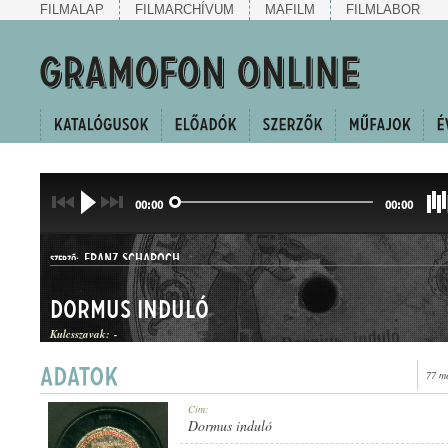
FILMALAP
FILMARCHÍVUM
MAFILM
FILMLABOR
00:00
00:00
FRANZ SCHAROCH
SZERZŐ:
Dormus induló
Kulcsszavak:
-
77 m
INDULÓ
Cím:
MŰFAJ:
Dormus induló