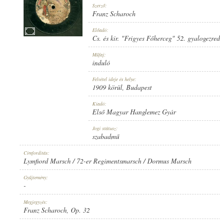
Szerző:
Franz Scharoch
Előadó:
Cs. és kir. "Frigyes Főherceg" 52. gyalogezre
1909 KÖRÜL
Műfaj:
MEGJELENÉS IDEJE:
induló
Felvétel ideje és helye:
1909 körül
, Budapest
Kiadó:
Első Magyar Hanglemez Gyár
ELSŐ MAGYAR HANGLEMEZ GYÁR
Jogi státusz:
KIADÓ:
szabadmű
Címfordítás:
Lymfiord Marsch / 72-er Regimentsmarsch / Dormus Marsch
Gyűjtemény:
-
8025
Megjegyzés:
LEMEZSZÁM:
Franz Scharoch, Op. 32