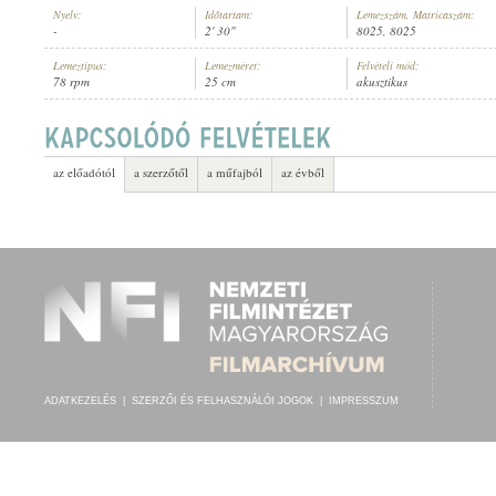
Nyelv:
Időtartam:
Lemezszám, Matricaszám:
-
2' 30"
8025, 8025
Lemeztípus:
Lemezméret:
Felvételi mód:
78 rpm
25 cm
akusztikus
CS. ÉS KIR. "FRIGYES FŐHERCEG" 52. GYALOGEZRED ZENEKARA
ELŐADÓ:
az előadótól
a szerzőtől
a műfajból
az évből
ADATKEZELÉS
|
SZERZŐI ÉS FELHASZNÁLÓI JOGOK
|
IMPRESSZUM