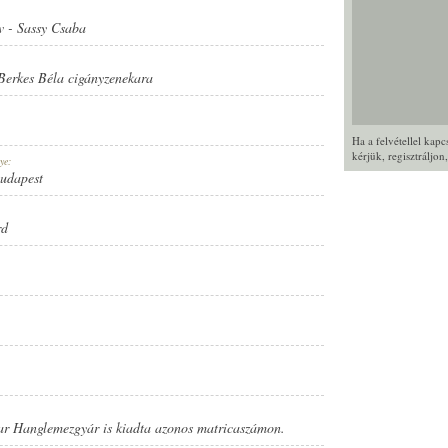
v
-
Sassy Csaba
Berkes Béla cigányzenekara
Ha a felvétellel kap
kérjük,
regisztráljon
ye:
Budapest
rd
yar Hanglemezgyár is kiadta azonos matricaszámon.