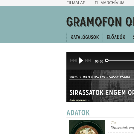
FILMALAP
FILMARCHÍVUM
00:00
SIMKÓ GUSZTÁV
-
SASSY CSABA
SZERZŐ:
Kulcsszavak:
-
HALLGATÓ
Cím:
MŰFAJ:
Sirassatok en