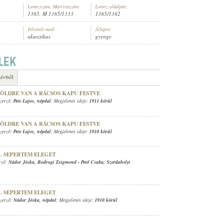
Lemezszám, Matricaszám:
Lemez oldalpár:
1385, M 1385/1333
1385/1382
Felvételi mód:
Állapot:
akusztikus
gyenge
GÁNYZENEKARA
 évből
ZÖLDRE VAN A RÁCSOS KAPU FESTVE
Szerző:
Pete Lajos
,
népdal
; Megjelenés ideje:
1911 körül
ZÖLDRE VAN A RÁCSOS KAPU FESTVE
Szerző:
Pete Lajos
,
népdal
; Megjelenés ideje:
1910 körül
.. SEPERTEM ELEGET
erző:
Nádor Jóska
,
Bodrogi Zsigmond
-
Pető Csaba
,
Szerdahelyi
.. SEPERTEM ELEGET
Szerző:
Nádor Jóska
,
népdal
; Megjelenés ideje:
1910 körül