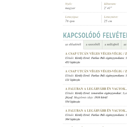
Nyelv:
Időtartam:
magyar
2' 41"
Lemeztípus:
Lemezméret:
78 rpm
25 cm
KIRÁLY ERNŐ
,
BERKES BÉLA CI
ELŐADÓ:
az előadótól
a szerzőtől
a műfajból
az
A CSAP UTCÁN VÉGES VÉGES-VÉGIG / 
Előadó:
Király Ernő
,
Farkas Pali cigányzenekara
; 
453 lejátszás
A CSAP UTCÁN VÉGES VÉGES-VÉGIG / 
Előadó:
Király Ernő
,
Farkas Pali cigányzenekara
; 
121 lejátszás
A FALUBAN A LEGÁRVÁBB ÉN VAGYOK.
Előadó:
Király Ernő
,
ismeretlen cigányzenekar
; Sz
József
; Megjelenés ideje:
1910 körül
554 lejátszás
A FALUBAN A LEGÁRVÁBB ÉN VAGYOK.
Előadó:
Király Ernő
,
Farkas Pali cigányzenekara
; 
304 lejátszás