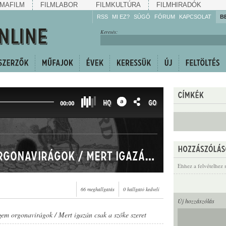
MAFILM
FILMLABOR
FILMKULTÚRA
FILMHIRADÓK
RSS
MI EZ?
SÚGÓ
FÓRUM
KAPCSOLAT
B
Hallgassa!
Keresés:
Gyarapítsa!
Kövesse!
Ossza meg!
HQ
GO
00:00
Sirassatok engem orgonavirágok / Mert igazán csak a szőke szeret
Ehhez a felvételhez 
66 meghallgatás
0 hallgató kedveli
Új hozzászólás
gem orgonavirágok / Mert igazán csak a szőke szeret