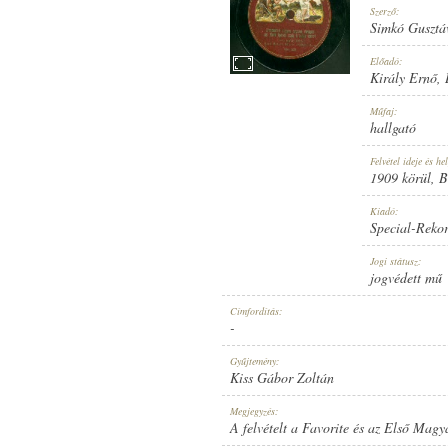
Szerző:
Simkó Gusztá
Előadó:
Király Ernő
,
1909 KÖRÜL
Műfaj:
MEGJELENÉS IDEJE:
hallgató
Felvétel ideje és hel
1909 körül
, 
Kiadó:
Special-Reko
SPECIAL-REKORD
Jogi státusz:
KIADÓ:
jogvédett mű
Címfordítás:
-
Gyűjtemény:
Kiss Gábor Zoltán
1385
Megjegyzés:
LEMEZSZÁM:
A felvételt a Favorite és az Első Mag