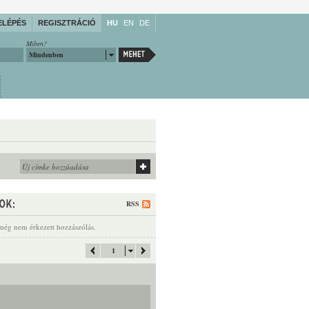
ELÉPÉS
REGISZTRÁCIÓ
HU
EN
DE
Miben?
Mindenben
RSS
még nem érkezett hozzászólás.
1