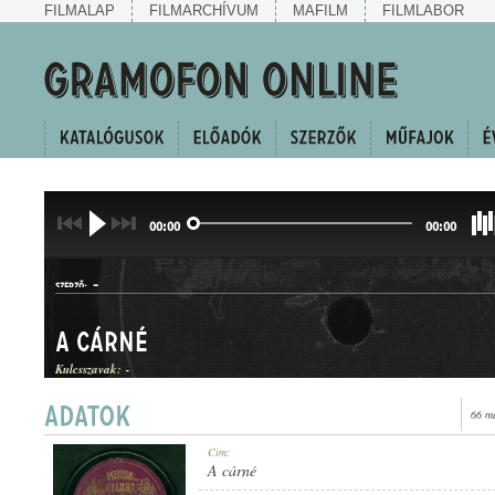
FILMALAP
FILMARCHÍVUM
MAFILM
FILMLABOR
00:00
00:00
-
SZERZŐ:
A cárné
Kulcsszavak:
-
66 m
KERINGŐ
Cím:
MŰFAJ:
A cárné