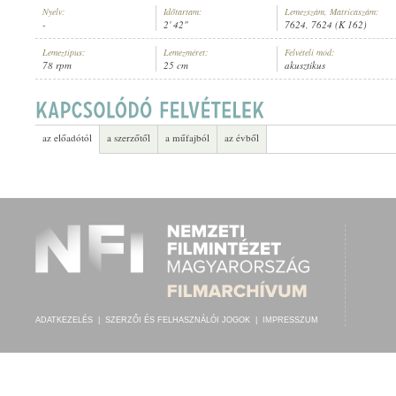
Nyelv:
Időtartam:
Lemezszám, Matricaszám:
-
2' 42"
7624, 7624 (K 162)
Lemeztípus:
Lemezméret:
Felvételi mód:
78 rpm
25 cm
akusztikus
"METEOR" HANGLEMEZGYÁR ZENEKARA
ELŐADÓ:
az előadótól
a szerzőtől
a műfajból
az évből
ADATKEZELÉS
|
SZERZŐI ÉS FELHASZNÁLÓI JOGOK
|
IMPRESSZUM