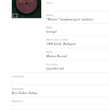
Szerző:
-
Előadó:
"Meteor" hanglemezgyár zenekara
1909 KÖRÜL
Műfaj:
MEGJELENÉS IDEJE:
keringő
Felvétel ideje és helye:
1909 körül
, Budapest
Kiadó:
Meteor Record
METEOR RECORD
Jogi státusz:
KIADÓ:
jogvédett mű
Címfordítás:
-
Gyűjtemény:
Kiss Gábor Zoltán
7624
Megjegyzés:
LEMEZSZÁM:
-