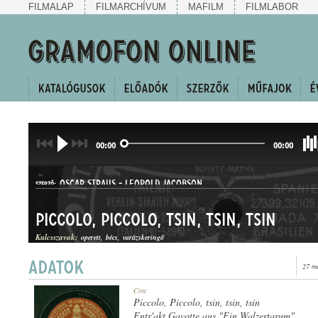
FILMALAP
FILMARCHÍVUM
MAFILM
FILMLABOR
00:00
00:00
OSCAR STRAUS
-
LEOPOLD JACOBSON
SZERZŐ:
Piccolo, Piccolo, tsin, tsin, tsin
Kulcsszavak:
operett
bécs
varázskeringő
27 m
KERINGŐ
Cím:
MŰFAJ:
Piccolo, Piccolo, tsin, tsin, tsin
Entr'akt Gavotte aus "Ein Walzertarum"