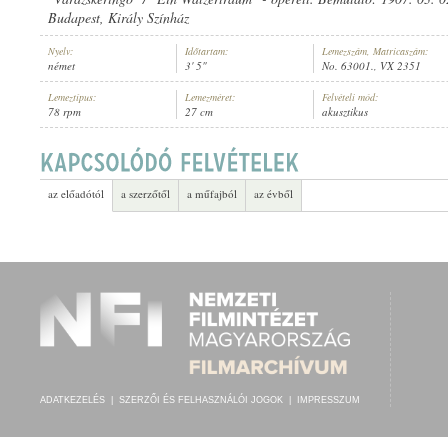
Budapest, Király Színház
Nyelv:
Időtartam:
Lemezszám, Matricaszám:
német
3' 5"
No. 63001., VX 2351
Lemeztípus:
Lemezméret:
Felvételi mód:
78 rpm
27 cm
akusztikus
MIZZI JEZEL
,
RICHARD WALDEMAR
,
ISMERETLEN ZENEKAR
ELŐADÓ:
az előadótól
a szerzőtől
a műfajból
az évből
ADATKEZELÉS
|
SZERZŐI ÉS FELHASZNÁLÓI JOGOK
|
IMPRESSZUM