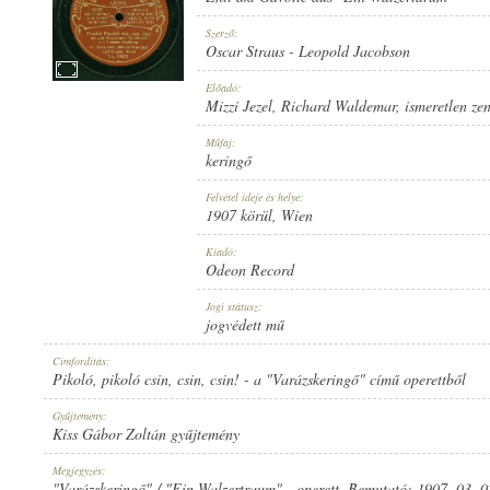
Szerző:
Oscar Straus
-
Leopold Jacobson
Előadó:
Mizzi Jezel
,
Richard Waldemar
,
ismeretlen ze
1907 KÖRÜL
MEGJELENÉS IDEJE:
Műfaj:
keringő
Felvétel ideje és helye:
1907 körül
, Wien
Kiadó:
Odeon Record
ODEON RECORD
KIADÓ:
Jogi státusz:
jogvédett mű
Címfordítás:
Pikoló, pikoló csin, csin, csin! - a "Varázskeringő" című operettből
Gyűjtemény:
Kiss Gábor Zoltán gyűjtemény
NO. 63001.
LEMEZSZÁM:
Megjegyzés:
"Varázskeringő" / "Ein Walzertraum" - operett. Bemutató: 1907. 03. 02