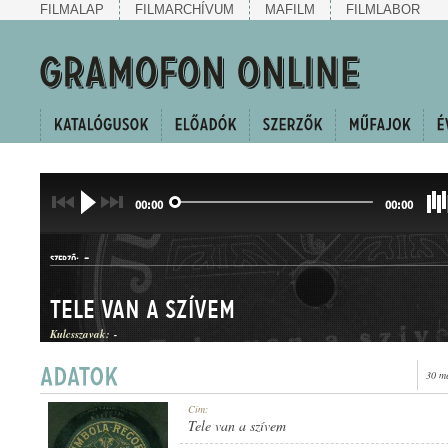
FILMALAP
FILMARCHÍVUM
MAFILM
FILMLABOR
00:00
00:00
-
SZERZŐ:
Tele van a szívem
Kulcsszavak:
-
30 m
DAL
Cím:
MŰFAJ:
Tele van a szívem