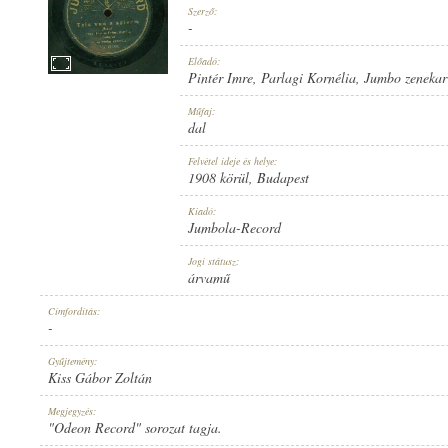
Szerző:
-
Előadó:
Pintér Imre
,
Parlagi Kornélia
,
Jumbo zenekar
1908 KÖRÜL
Műfaj:
MEGJELENÉS IDEJE:
dal
Felvétel ideje és helye:
1908 körül
, Budapest
Kiadó:
Jumbola-Record
JUMBOLA-RECORD
Jogi státusz:
KIADÓ:
árvamű
Címfordítás:
-
Gyűjtemény:
Kiss Gábor Zoltán
NO. 15199.
Megjegyzés:
LEMEZSZÁM:
"Odeon Record" sorozat tagja.