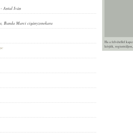
-
Antal Iván
s
,
Banda Marci cigányzenekara
Ha a felvétellel kap
kérjük,
regisztráljon
ye: