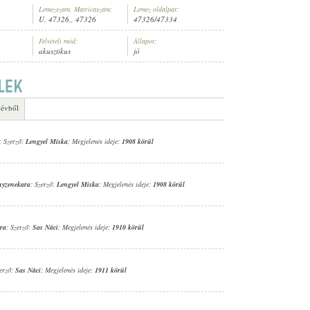
Lemezszám, Matricaszám:
Lemez oldalpár:
U. 47326., 47326
47326/47334
Felvételi mód:
Állapot:
akusztikus
jó
IGÁNYZENEKARA
 évből
; Szerző:
Lengyel Miska
; Megjelenés ideje:
1908 körül
ányzenekara
; Szerző:
Lengyel Miska
; Megjelenés ideje:
1908 körül
ra
; Szerző:
Sas Náci
; Megjelenés ideje:
1910 körül
zerző:
Sas Náci
; Megjelenés ideje:
1911 körül