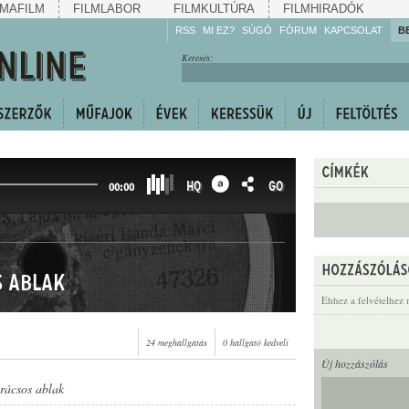
MAFILM
FILMLABOR
FILMKULTÚRA
FILMHIRADÓK
RSS
MI EZ?
SÚGÓ
FÓRUM
KAPCSOLAT
B
Hallgassa!
Keresés:
Gyarapítsa!
Kövesse!
Ossza meg!
HQ
GO
00:00
s ablak
Ehhez a felvételhez 
24 meghallgatás
0 hallgató kedveli
Új hozzászólás
rácsos ablak