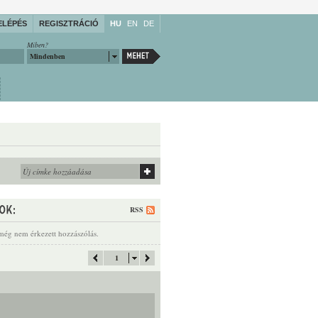
ELÉPÉS
REGISZTRÁCIÓ
HU
EN
DE
Miben?
Mindenben
RSS
még nem érkezett hozzászólás.
1