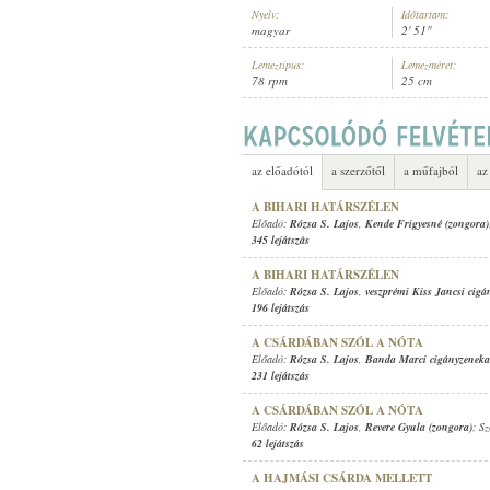
Nyelv:
Időtartam:
magyar
2' 51"
Lemeztípus:
Lemezméret:
78 rpm
25 cm
RÓZSA S. LAJOS
,
BANDA MARCI C
ELŐADÓ:
az előadótól
a szerzőtől
a műfajból
az
A BIHARI HATÁRSZÉLEN
Előadó:
Rózsa S. Lajos
,
Kende Frigyesné (zongora)
345 lejátszás
A BIHARI HATÁRSZÉLEN
Előadó:
Rózsa S. Lajos
,
veszprémi Kiss Jancsi cig
196 lejátszás
A CSÁRDÁBAN SZÓL A NÓTA
Előadó:
Rózsa S. Lajos
,
Banda Marci cigányzeneka
231 lejátszás
A CSÁRDÁBAN SZÓL A NÓTA
Előadó:
Rózsa S. Lajos
,
Revere Gyula (zongora)
; S
62 lejátszás
A HAJMÁSI CSÁRDA MELLETT