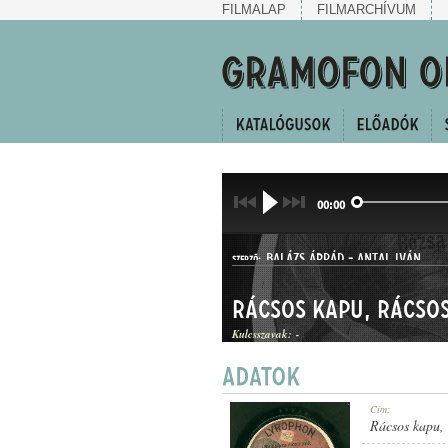
FILMALAP
FILMARCHÍVUM
00:00
BALÁZS ÁRPÁD
-
ANTAL IVÁN
SZERZŐ:
Rácsos kapu, rácso
Kulcsszavak:
-
HALLGATÓ
Cím:
MŰFAJ:
Rácsos kapu, 