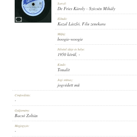
Szerző:
De Fries Károly
-
Szécsén Mihály
Előadó:
Kazal László
,
Filu zenekara
1950 KÖRÜL
Műfaj:
MEGJELENÉS IDEJE:
boogie-woogie
Felvétel ideje és helye:
1950 körül
, -
Kiadó:
Tonalit
TONALIT
Jogi státusz:
KIADÓ:
jogvédett mű
Címfordítás:
-
Gyűjtemény:
Bacsó Zoltán
B 217-B
Megjegyzés:
LEMEZSZÁM:
-