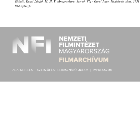
Előadó:
Kazal László
,
M. H. V. tánczenekara
; Szerző:
Víg
-
Garai Imre
; Megjelenés ideje:
1951
864 lejátszás
ADATKEZELÉS
|
SZERZŐI ÉS FELHASZNÁLÓI JOGOK
|
IMPRESSZUM