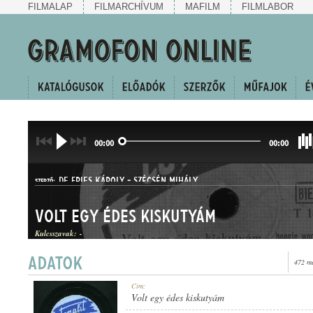
FILMALAP
FILMARCHÍVUM
MAFILM
FILMLABOR
00:00
00:00
DE FRIES KÁROLY
-
SZÉCSÉN MIHÁLY
SZERZŐ:
Volt egy édes kiskutyám
Kulcsszavak:
-
472 me
BOOGIE-WOOGIE
Cím:
MŰFAJ:
Volt egy édes kiskutyám